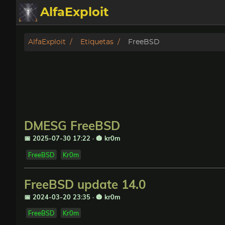
AlfaExploit
Categorias
AlfaExploit
Etiquetas
FreeBSD
Archivo
Info
Bughunter
DMESG FreeBSD
Badguys
📅 2025-07-30 17:22
·
🎃 kr0m
FreeBSD
Kr0m
tinysa-tools
FreeBSD update 14.0
Donar
📅 2024-03-20 23:35
·
🎃 kr0m
FreeBSD
Kr0m