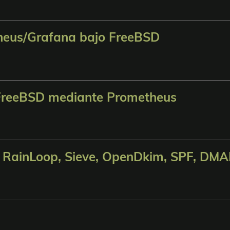
heus/Grafana bajo FreeBSD
 FreeBSD mediante Prometheus
, RainLoop, Sieve, OpenDkim, SPF, DM