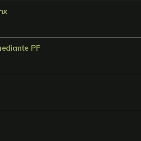
nx
mediante PF