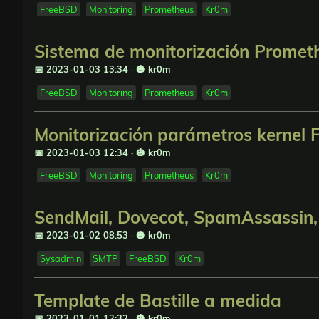
FreeBSD
Monitoring
Prometheus
Kr0m
Sistema de monitorización Promet
📅 2023-01-03 13:34
·
🎃 kr0m
FreeBSD
Monitoring
Prometheus
Kr0m
Monitorización parámetros kernel
📅 2023-01-03 12:34
·
🎃 kr0m
FreeBSD
Monitoring
Prometheus
Kr0m
SendMail, Dovecot, SpamAssassin
📅 2023-01-02 08:53
·
🎃 kr0m
Sysadmin
SMTP
FreeBSD
Kr0m
Template de Bastille a medida
📅 2023-01-01 12:32
·
🎃 kr0m