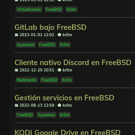
Virtualización
FreeBSD
Kr0m
GitLab bajo FreeBSD
📅 2023-01-01 12:02
·
🎃 kr0m
Sysadmin
FreeBSD
Kr0m
Cliente nativo Discord en FreeBSD
📅 2022-12-29 20:51
·
🎃 kr0m
Multimedia
FreeBSD
Kr0m
Gestión servicios en FreeBSD
📅 2022-08-13 12:59
·
🎃 kr0m
FreeBSD
Sysadmin
Kr0m
KODI Google Drive en FreeBSD