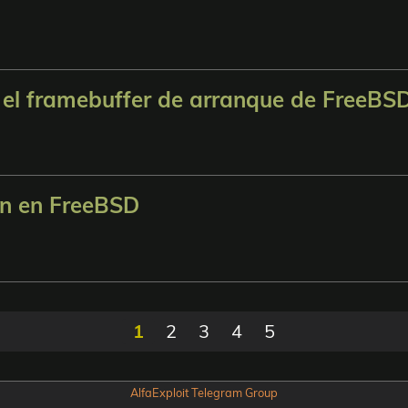
 el framebuffer de arranque de FreeBS
ión en FreeBSD
1
2
3
4
5
AlfaExploit Telegram Group