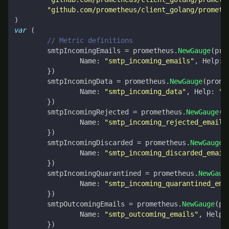
"github.com/prometheus/client_golang/prometh
)
var
(
// Metric definitions
smtpIncomingEmails
=
prometheus
.
NewGauge
(
pro
Name
:
"smtp_incoming_emails"
,
Help
:
})
smtpIncomingData
=
prometheus
.
NewGauge
(
prome
Name
:
"smtp_incoming_data"
,
Help
:
"I
})
smtpIncomingRejected
=
prometheus
.
NewGauge
(
p
Name
:
"smtp_incoming_rejected_emails
})
smtpIncomingDiscarded
=
prometheus
.
NewGauge
(
Name
:
"smtp_incoming_discarded_email
})
smtpIncomingQuarantined
=
prometheus
.
NewGaug
Name
:
"smtp_incoming_quarantined_ema
})
smtpOutcomingEmails
=
prometheus
.
NewGauge
(
pr
Name
:
"smtp_outcoming_emails"
,
Help
:
})