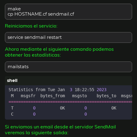
make
cp HOSTNAME.cf sendmail.cf
Reiniciamos el servicio:
service sendmail restart
Ahora mediante el siguiente comando podemos
obtener las estadísticas:
mailstats
Statistics from Tue Jan  
3
 18:22:55 
2023
 M   msgsfr  bytes_from   msgsto    bytes_to  msgsre
====================================================
 T        
0
          0K        
0
          0K        
 C        
0
0
Si enviamos un email desde el servidor SendMail
veremos la siguiente salida: