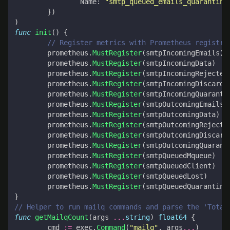
Name
:
"smtp_queued_emails_quarantine
})
)
func
init
()
{
// Register metrics with Prometheus registry
prometheus
.
MustRegister
(
smtpIncomingEmails
)
prometheus
.
MustRegister
(
smtpIncomingData
)
prometheus
.
MustRegister
(
smtpIncomingRejected
prometheus
.
MustRegister
(
smtpIncomingDiscarde
prometheus
.
MustRegister
(
smtpIncomingQuaranti
prometheus
.
MustRegister
(
smtpOutcomingEmails
)
prometheus
.
MustRegister
(
smtpOutcomingData
)
prometheus
.
MustRegister
(
smtpOutcomingRejecte
prometheus
.
MustRegister
(
smtpOutcomingDiscard
prometheus
.
MustRegister
(
smtpOutcomingQuarant
prometheus
.
MustRegister
(
smtpQueuedMqueue
)
prometheus
.
MustRegister
(
smtpQueuedClient
)
prometheus
.
MustRegister
(
smtpQueuedLost
)
prometheus
.
MustRegister
(
smtpQueuedQuarantine
}
// Helper to run mailq commands and parse the 'Total
func
getMailqCount
(
args
...
string
)
float64
{
cmd
:=
exec
.
Command
(
"mailq"
,
args
...
)