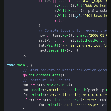
if
!
ok
||
user
!=
"sendmail_exporter
w
.
Header
().
Set
(
"WWW-Authenti
w
.
WriteHeader
(
http
.
StatusUna
w
.
Write
([]
byte
(
"401 Unauthor
return
}
// Console logging for request track
now
:=
time
.
Now
().
Format
(
"2006-01-02
srcIP
,
_
,
_
:=
net
.
SplitHostPort
(
r
.
R
fmt
.
Printf
(
"\n< Serving metrics: %s 
next
.
ServeHTTP
(
w
,
r
)
})
}
func
main
()
{
// Start background metric collection gorout
go
getSendmailStats
()
// Configure HTTP routes
mux
:=
http
.
NewServeMux
()
mux
.
Handle
(
"/metrics"
,
basicAuth
(
promhttp
.
Ha
fmt
.
Println
(
"Server listening on 0.0.0.0:252
if
err
:=
http
.
ListenAndServe
(
":2525"
,
mux
);
fmt
.
Printf
(
"Fatal error: %v\n"
,
err
)
}