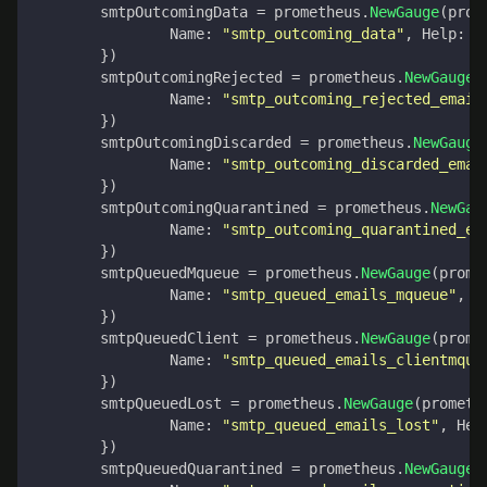
smtpOutcomingData
=
prometheus
.
NewGauge
(
prom
Name
:
"smtp_outcoming_data"
,
Help
:
"
})
smtpOutcomingRejected
=
prometheus
.
NewGauge
(
Name
:
"smtp_outcoming_rejected_email
})
smtpOutcomingDiscarded
=
prometheus
.
NewGauge
Name
:
"smtp_outcoming_discarded_emai
})
smtpOutcomingQuarantined
=
prometheus
.
NewGau
Name
:
"smtp_outcoming_quarantined_em
})
smtpQueuedMqueue
=
prometheus
.
NewGauge
(
prome
Name
:
"smtp_queued_emails_mqueue"
,
H
})
smtpQueuedClient
=
prometheus
.
NewGauge
(
prome
Name
:
"smtp_queued_emails_clientmque
})
smtpQueuedLost
=
prometheus
.
NewGauge
(
prometh
Name
:
"smtp_queued_emails_lost"
,
Hel
})
smtpQueuedQuarantined
=
prometheus
.
NewGauge
(