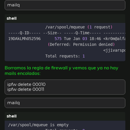
mailq
		/var/spool/mqueue 
(
1
 request
)
19DAkLMh052596      
575
 Tue Jan 
03
(
Deferred: Permission denied
)
		Total requests: 
1
Borramos la regla de firewall y vemos que ya no hay
mails encolados:
ipfw delete 00010
ipfw delete 00011
mailq