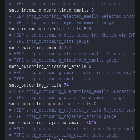
# TYPE smtp_incoming_quarantined_emails gauge
smtp_incoming_quarantined_emails 
0
# HELP smtp_incoming_rejected_emails Rejected incomi
# TYPE smtp_incoming_rejected_emails gauge
smtp_incoming_rejected_emails 
855
# HELP smtp_outcoming_data outcoming Kbytes via SMTP
# TYPE smtp_outcoming_data gauge
smtp_outcoming_data 
33737
# HELP smtp_outcoming_discarded_emails Discarded out
# TYPE smtp_outcoming_discarded_emails gauge
smtp_outcoming_discarded_emails 
0
# HELP smtp_outcoming_emails outcoming emails via SM
# TYPE smtp_outcoming_emails gauge
smtp_outcoming_emails 
74
# HELP smtp_outcoming_quarantined_emails Quarantined
# TYPE smtp_outcoming_quarantined_emails gauge
smtp_outcoming_quarantined_emails 
0
# HELP smtp_outcoming_rejected_emails Rejected outco
# TYPE smtp_outcoming_rejected_emails gauge
smtp_outcoming_rejected_emails 
6045
# HELP smtp_queued_emails_clientmqueue Queued emails
# TYPE smtp_queued_emails_clientmqueue gauge