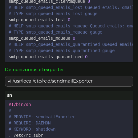
smtp_queued_emails_clientmqueue 
0
# HELP smtp_queued_emails_lost Queued emails: qmail 
# TYPE smtp_queued_emails_lost gauge
smtp_queued_emails_lost 
0
# HELP smtp_queued_emails_mqueue Queued emails: qmai
# TYPE smtp_queued_emails_mqueue gauge
smtp_queued_emails_mqueue 
0
# HELP smtp_queued_emails_quarantined Queued emails:
# TYPE smtp_queued_emails_quarantined gauge
smtp_queued_emails_quarantined 
0
Demonizamos el exporter:
vi /usr/local/etc/rc.d/sendmailExporter
#
# PROVIDE: sendmailExporter
# REQUIRE: DAEMON
# KEYWORD: shutdown