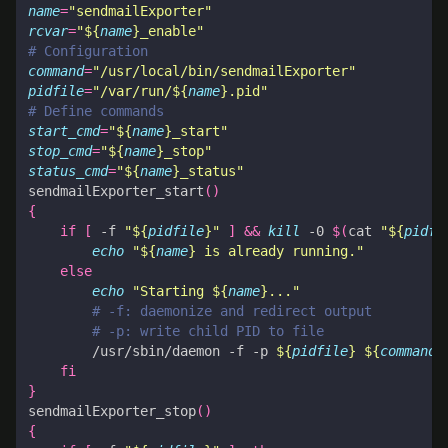
name
=
"sendmailExporter"
rcvar
=
"
${
name
}
_enable"
# Configuration
command
=
"/usr/local/bin/sendmailExporter"
pidfile
=
"/var/run/
${
name
}
.pid"
# Define commands
start_cmd
=
"
${
name
}
_start"
stop_cmd
=
"
${
name
}
_stop"
status_cmd
=
"
${
name
}
_status"
sendmailExporter_start
()
{
if
[
 -f 
"
${
pidfile
}
"
]
&&
kill
 -0 
$(
cat 
"
${
pidfi
echo
"
${
name
}
 is already running."
else
echo
"Starting 
${
name
}
..."
# -f: daemonize and redirect output
# -p: write child PID to file
        /usr/sbin/daemon -f -p 
${
pidfile
}
${
command
}
fi
}
sendmailExporter_stop
()
{