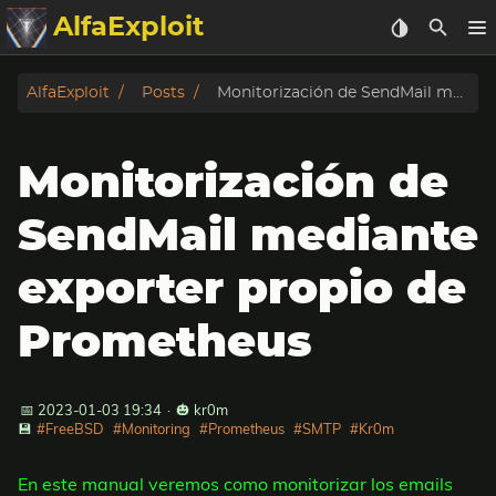
AlfaExploit
Categorias
AlfaExploit
Posts
Monitorización de SendMail mediante exporter propio de Prometheus
Archivo
Monitorización de
Info
SendMail mediante
Bughunter
exporter propio de
Badguys
Prometheus
tinysa-tools
📅 2023-01-03 19:34
·
🎃 kr0m
Donar
💾
#FreeBSD
#Monitoring
#Prometheus
#SMTP
#Kr0m
En este manual veremos como monitorizar los emails