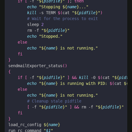
if
[
 -f 
"
${
pidfile
}
"
]
;
then
echo
"Stopping 
${
name
}
..."
kill
 -s TERM 
$(
cat 
"
${
pidfile
}
"
)
# Wait for the process to exit
        sleep 
2
        rm -f 
"
${
pidfile
}
"
echo
"Stopped."
else
echo
"
${
name
}
 is not running."
fi
}
sendmailExporter_status
()
{
if
[
 -f 
"
${
pidfile
}
"
]
&&
kill
 -0 
$(
cat 
"
${
pidfi
echo
"
${
name
}
 is running with PID: 
$(
cat 
${
p
else
echo
"
${
name
}
 is not running."
# Cleanup stale pidfile
[
 -f 
"
${
pidfile
}
"
]
&&
 rm -f 
"
${
pidfile
}
"
fi
}
load_rc_config 
${
name
}
run_rc_command 
"
$1
"