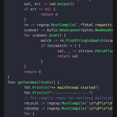
out
,
err
:=
cmd
.
Output
()
if
err
!=
nil
{
return
0
}
re
:=
regexp
.
MustCompile
(
`.*Total requests:\
scanner
:=
bufio
.
NewScanner
(
bytes
.
NewReader
(
for
scanner
.
Scan
()
{
match
:=
re
.
FindStringSubmatch
(
scann
if
len
(
match
)
>
1
{
val
,
_
:=
strconv
.
ParseFloat
return
val
}
}
return
0
}
func
getSendmailStats
()
{
fmt
.
Println
(
"++ mainThread started"
)
fmt
.
Println
(
"------------------"
)
// Pre-compile regex for matching mailstats 
reLocal
:=
regexp
.
MustCompile
(
`\s*\d*\s*\d*\
reEsmtp
:=
regexp
.
MustCompile
(
`\s*\d*\s*\d*\
for
{