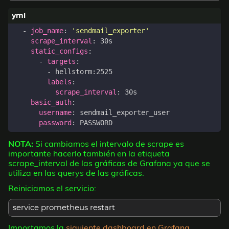
- 
job_name
:
'sendmail_exporter'
scrape_interval
:
30s
static_configs
:
- 
targets
:
- 
hellstorm:2525
labels
:
scrape_interval
:
30s
basic_auth
:
username
:
sendmail_exporter_user
password
:
PASSWORD
NOTA:
Si cambiamos el intervalo de scrape es
importante hacerlo también en la etiqueta
scrape_interval de las gráficas de Grafana ya que se
utiliza en las querys de las gráficas.
Reiniciamos el servicio:
service prometheus restart
Importamos la
siguiente dashboard en Grafana