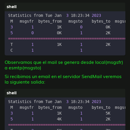
Statistics from Tue Jan  
3
 18:23:34 
2023
3
1
          1K        
0
          0K        
5
0
          0K        
1
          2K        
====================================================
 T        
1
          1K        
1
          2K        
 C        
1
1
Observamos que el mail se genera desde local(msgsfr)
a esmtp(msgsto)
Si recibimos un email en el servidor SendMail veremos
la siguiente salida:
Statistics from Tue Jan  
3
 18:23:34 
2023
3
1
          1K        
1
          5K        
5
1
          4K        
1
          2K        
====================================================