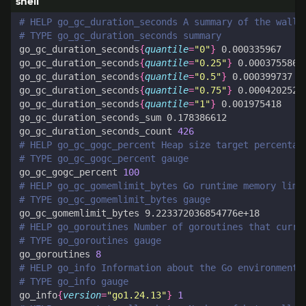
# HELP go_gc_duration_seconds A summary of the wall-
# TYPE go_gc_duration_seconds summary
go_gc_duration_seconds
{
quantile
=
"0"
}
go_gc_duration_seconds
{
quantile
=
"0.25"
}
go_gc_duration_seconds
{
quantile
=
"0.5"
}
go_gc_duration_seconds
{
quantile
=
"0.75"
}
go_gc_duration_seconds
{
quantile
=
"1"
}
go_gc_duration_seconds_count 
426
# HELP go_gc_gogc_percent Heap size target percentag
# TYPE go_gc_gogc_percent gauge
go_gc_gogc_percent 
100
# HELP go_gc_gomemlimit_bytes Go runtime memory limi
# TYPE go_gc_gomemlimit_bytes gauge
# HELP go_goroutines Number of goroutines that curre
# TYPE go_goroutines gauge
go_goroutines 
8
# HELP go_info Information about the Go environment.
# TYPE go_info gauge
go_info
{
version
=
"go1.24.13"
}
1