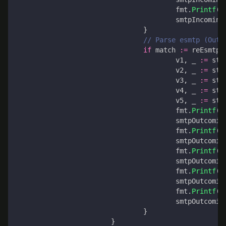
fmt
.
Printf
(
"
smtpIncoming
}
// Parse esmtp (Outg
if
match
:=
reEsmtp
.
v1
,
_
:=
str
v2
,
_
:=
str
v3
,
_
:=
str
v4
,
_
:=
str
v5
,
_
:=
str
fmt
.
Printf
(
"
smtpOutcomin
fmt
.
Printf
(
"
smtpOutcomin
fmt
.
Printf
(
"
smtpOutcomin
fmt
.
Printf
(
"
smtpOutcomin
fmt
.
Printf
(
"
smtpOutcomin
}
}