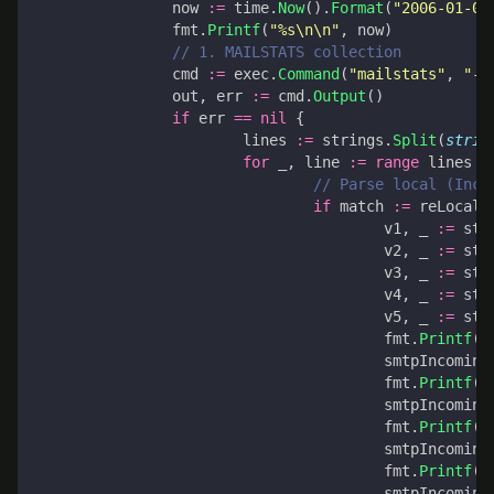
now
:=
time
.
Now
().
Format
(
"2006-01-02
fmt
.
Printf
(
"%s\n\n"
,
now
)
// 1. MAILSTATS collection
cmd
:=
exec
.
Command
(
"mailstats"
,
"-P
out
,
err
:=
cmd
.
Output
()
if
err
==
nil
{
lines
:=
strings
.
Split
(
strin
for
_
,
line
:=
range
lines
{
// Parse local (Inco
if
match
:=
reLocal
.
v1
,
_
:=
str
v2
,
_
:=
str
v3
,
_
:=
str
v4
,
_
:=
str
v5
,
_
:=
str
fmt
.
Printf
(
"
smtpIncoming
fmt
.
Printf
(
"
smtpIncoming
fmt
.
Printf
(
"
smtpIncoming
fmt
.
Printf
(
"
smtpIncoming