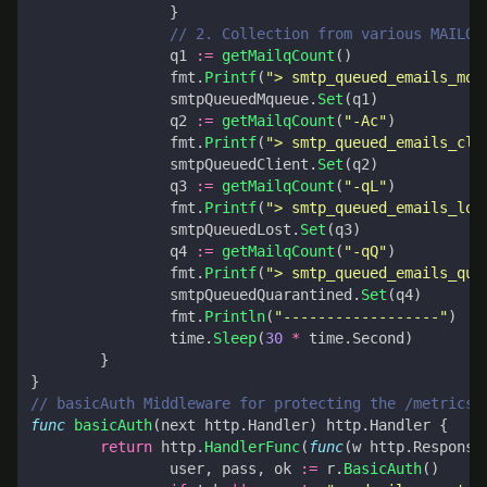
}
// 2. Collection from various MAILQ 
q1
:=
getMailqCount
()
fmt
.
Printf
(
"> smtp_queued_emails_mqu
smtpQueuedMqueue
.
Set
(
q1
)
q2
:=
getMailqCount
(
"-Ac"
)
fmt
.
Printf
(
"> smtp_queued_emails_cli
smtpQueuedClient
.
Set
(
q2
)
q3
:=
getMailqCount
(
"-qL"
)
fmt
.
Printf
(
"> smtp_queued_emails_los
smtpQueuedLost
.
Set
(
q3
)
q4
:=
getMailqCount
(
"-qQ"
)
fmt
.
Printf
(
"> smtp_queued_emails_qua
smtpQueuedQuarantined
.
Set
(
q4
)
fmt
.
Println
(
"------------------"
)
time
.
Sleep
(
30
*
time
.
Second
)
}
}
// basicAuth Middleware for protecting the /metrics 
func
basicAuth
(
next
http
.
Handler
)
http
.
Handler
{
return
http
.
HandlerFunc
(
func
(
w
http
.
Response
user
,
pass
,
ok
:=
r
.
BasicAuth
()