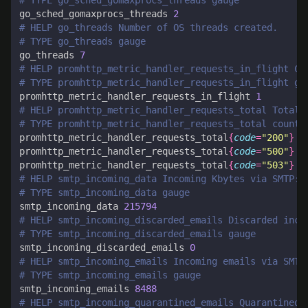
# TYPE go_sched_gomaxprocs_threads gauge
go_sched_gomaxprocs_threads 
2
# HELP go_threads Number of OS threads created.
# TYPE go_threads gauge
go_threads 
7
# HELP promhttp_metric_handler_requests_in_flight Cu
# TYPE promhttp_metric_handler_requests_in_flight ga
promhttp_metric_handler_requests_in_flight 
1
# HELP promhttp_metric_handler_requests_total Total 
# TYPE promhttp_metric_handler_requests_total counte
promhttp_metric_handler_requests_total
{
code
=
"200"
}
1
promhttp_metric_handler_requests_total
{
code
=
"500"
}
0
promhttp_metric_handler_requests_total
{
code
=
"503"
}
0
# HELP smtp_incoming_data Incoming Kbytes via SMTP: 
# TYPE smtp_incoming_data gauge
smtp_incoming_data 
215794
# HELP smtp_incoming_discarded_emails Discarded inco
# TYPE smtp_incoming_discarded_emails gauge
smtp_incoming_discarded_emails 
0
# HELP smtp_incoming_emails Incoming emails via SMTP
# TYPE smtp_incoming_emails gauge
smtp_incoming_emails 
8488
# HELP smtp_incoming_quarantined_emails Quarantined 