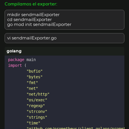
Compilamos el exporter:
mkdir sendmailExporter
cd sendmailExporter
go mod init sendmailExporter
vi sendmailExporter.go
package
main
import
(
"bufio"
"bytes"
"fmt"
"net"
"net/http"
"os/exec"
"regexp"
"strconv"
"strings"
"time"
"github.com/prometheus/client_golang/prometh