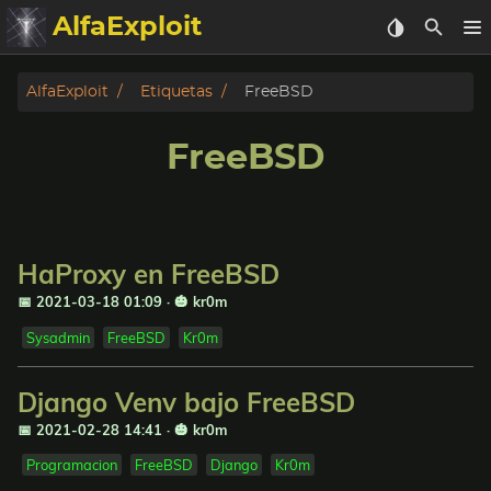
AlfaExploit
Categorias
AlfaExploit
Etiquetas
FreeBSD
Archivo
FreeBSD
Info
Bughunter
HaProxy en FreeBSD
Badguys
📅 2021-03-18 01:09
·
🎃 kr0m
Sysadmin
FreeBSD
Kr0m
tinysa-tools
Django Venv bajo FreeBSD
Donar
📅 2021-02-28 14:41
·
🎃 kr0m
Programacion
FreeBSD
Django
Kr0m