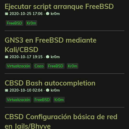
Ejecutar script arranque FreeBSD
📅 2020-10-25 17:06
·
🎃 kr0m
FreeBSD
Kr0m
GNS3 en FreeBSD mediante
Kali/CBSD
📅 2020-10-17 19:15
·
🎃 kr0m
Virtualización
Cisco
FreeBSD
Kr0m
CBSD Bash autocompletion
📅 2020-10-10 02:04
·
🎃 kr0m
Virtualización
FreeBSD
Kr0m
CBSD Configuración básica de red
en Jails/Bhyve