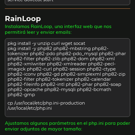
RainLoop
Instalamos RainLoop, una interfaz web que nos
permitirá leer y enviar emails:
pkg install -y unzip curl wget socat
pkg install -y php82 php82-mbstring php82-
tokenizer php82-pdo php82-pdo_mysql php82-phar
php82-filter php82-zlib php82-dom php82-xml
php82-xmlwriter php82-xmlreader php82-pecl-
imagick php82-curl php82-session php82-ctype
php82-iconv php82-gd php82-simplexml php82-zip
php82-filter php82-tokenizer php82-calendar
php82-fileinfo php82-intl php82-phar php82-soap
php82-opcache php82-mysqli php82-bcmath
php82-gmp
cp /usr/local/etc/php.ini-production
/usr/local/etc/php.ini
Ajustamos algunos parámetros en el php.ini para poder
enviar adjuntos de mayor tamaño: