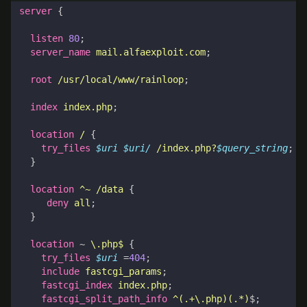
server
{
listen
80
;
server_name
mail.alfaexploit.com
;
root
/usr/local/www/rainloop
;
index
index.php
;
location
/
{
try_files
$uri
$uri/
/index.php?
$query_string
;
}
location
^~
/data
{
deny
all
;
}
location
~
\.php$
{
try_files
$uri
=
404
;
include
fastcgi_params
;
fastcgi_index
index.php
;
fastcgi_split_path_info
^(.+\.php)(.*)
$
;