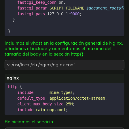
fastcgi_keep_conn
on
;
fastcgi_param
SCRIPT_FILENAME
$document_root$fas
fastcgi_pass
127.0.0.1
:
9000
;
}
}
Incluimos el vhost en la configuración general de Nginx,
añadimos el include y aumentamos el máximo del
tamaño del body en la sección http{}:
vi /usr/local/etc/nginx/nginx.conf
http
{
include
mime.types
;
default_type
application/octet-stream
;
client_max_body_size
25M
;
include
rainloop.conf
;
Reiniciamos el servicio: