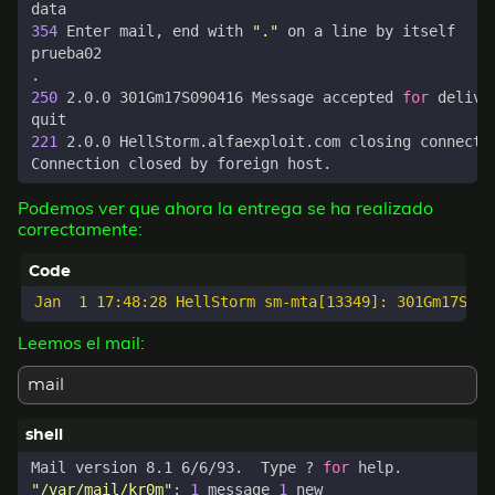
354
 Enter mail, end with 
"."
250
 2.0.0 301Gm17S090416 Message accepted 
for
221
Podemos ver que ahora la entrega se ha realizado
correctamente:
Leemos el mail:
mail
Mail version 8.1 6/6/93.  Type ? 
for
"/var/mail/kr0m"
: 
1
 message 
1