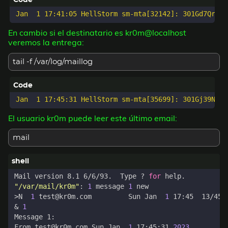
En cambio si el destinatario es kr0m@localhost
veremos la entrega:
tail -f /var/log/maillog
El usuario kr0m puede leer este último email:
mail
Mail version 8.1 6/6/93.  Type ? 
for
"/var/mail/kr0m"
: 
1
 message 
1
>N  
1
 test@kr0m.com         Sun Jan  
1
&
1
From test@kr0m.com Sun Jan  
1
 17:45:31 
2023