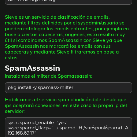
Sieve es un servicio de clasificación de emails,
mediante filtros definidos por el sysadmin/usuario se
pueden catalogar los emails entrantes, por ejemplo en
base a ciertas cabeceras, origenes, esto resulta muy
útil si combinamos SpamAssassin con Sieve ya que
SpamAssassin nos marcará los emails con sus
cabeceras y mediante Sieve filtraremos en base a
estas.
SpamAssassin
Instalamos el milter de Spamassassin:
pkg install -y spamass-milter
Habilitamos el servicio spamd indicándole desde que
ips aceptará conexiones, en este caso la propia ip del
servidor:
sysrc spamd_enable="yes"
sysrc spamd_flags="-u spamd -H /var/spool/spamd -A
192.168.69.17"