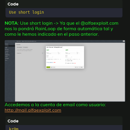
NOTA
: Use short login -> Ya que el @alfaexploit.com
nos lo pondrá RainLoop de forma automática tal y
como le hemos indicado en el paso anterior.
Accedemos a la cuenta de email como usuario:
http://mail.alfaexploit.com
kr0m
