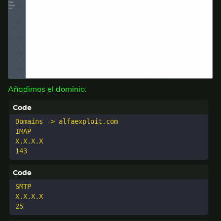
Añadimos el dominio:
Domains -> alfaexploit.com

IMAP

X.X.X.X

SMTP

X.X.X.X
