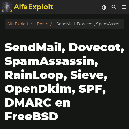
AlfaExploit
Categorias
AlfaExploit
Posts
SendMail, Dovecot, SpamAssassin, RainLoop, Sieve, OpenDkim, SPF, DMARC en FreeBSD
Archivo
SendMail, Dovecot,
Info
SpamAssassin,
Bughunter
RainLoop, Sieve,
Badguys
OpenDkim, SPF,
tinysa-tools
DMARC en
Donar
FreeBSD