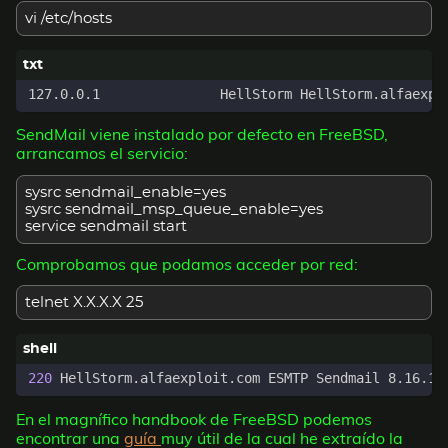
vi /etc/hosts
SendMail viene instalado por defecto en FreeBSD,
arrancamos el servicio:
sysrc sendmail_enable=yes
sysrc sendmail_msp_queue_enable=yes
service sendmail start
Comprobamos que podamos acceder por red:
telnet X.X.X.X 25
220
 HellStorm.alfaexploit.com ESMTP Sendmail 8.16.1/
En el magnífico handbook de FreeBSD podemos
encontrar una
guía
muy útil de la cual he extraído la