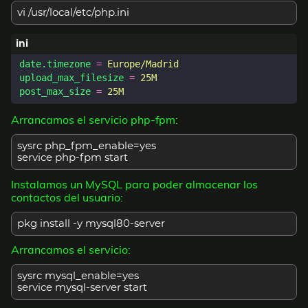
vi /usr/local/etc/php.ini
date.timezone
=
Europe/Madrid
upload_max_filesize
=
25M
post_max_size
=
25M
Arrancamos el servicio php-fpm:
sysrc php_fpm_enable=yes
service php-fpm start
Instalamos un MySQL para poder almacenar los
contactos del usuario:
pkg install -y mysql80-server
Arrancamos el servicio:
sysrc mysql_enable=yes
service mysql-server start