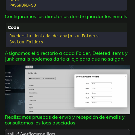
Configuramos los directorios donde guardar los emails:
Ruedecita dentada de abajo -> Folders

Asignamos el directorio a cada Folder, Deleted items y
Junk emails podemos darle al ojo para que no salgan.
Realizamos pruebas de envío y recepción de emails y
consultamos los logs asociados:
tail -f /var/log/maillog