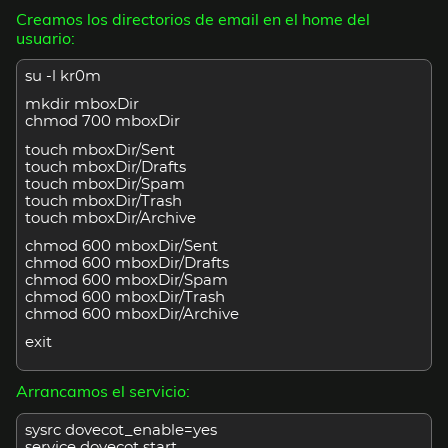
Creamos los directorios de email en el home del
usuario:
su -l kr0m
mkdir mboxDir
chmod 700 mboxDir
touch mboxDir/Sent
touch mboxDir/Drafts
touch mboxDir/Spam
touch mboxDir/Trash
touch mboxDir/Archive
chmod 600 mboxDir/Sent
chmod 600 mboxDir/Drafts
chmod 600 mboxDir/Spam
chmod 600 mboxDir/Trash
chmod 600 mboxDir/Archive
exit
Arrancamos el servicio:
sysrc dovecot_enable=yes
service dovecot start