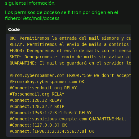
siguiente información.
Los permisos de acceso se filtran por origen en el
fichero: /etc/mail/access
OK: Permitiremos la entrada del mail siempre y cuand
RELAY: Permitiremos el envío de mails a dominios de 
ERROR: Denegaremos el envío de mails con el mensaje 
SKIP: Denegaremos el envío de mails sin avisar al cl
QUARANTINE: El mail se guardará en el servidor local
#From:cyberspammer.com ERROR:"550 We don't accept ma
#From:okay.cyberspammer.com OK

#Connect:sendmail.org RELAY

#To:sendmail.org RELAY

#Connect:128.32 RELAY

#Connect:128.32.2 SKIP

#Connect:IPv6:1:2:3:4:5:6:7 RELAY

#Connect:suspicious.example.com QUARANTINE:Mail from
#Connect:[127.0.0.3] OK
