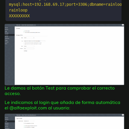
mysql:host=192.168.69.17;port=3306;dbname=rainloop

rainloop

Le damos al botón Test para comprobar el correcto
acceso.
Le indicamos al login que añada de forma automática
el @alfaexploit.com al usuario: