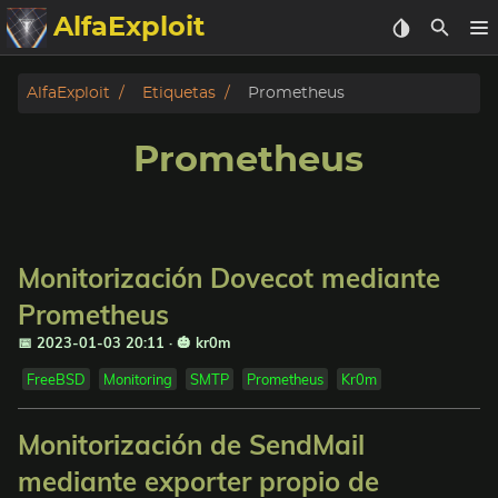
AlfaExploit
Categorias
AlfaExploit
Etiquetas
Prometheus
Archivo
Prometheus
Info
Bughunter
Monitorización Dovecot mediante
Badguys
Prometheus
📅 2023-01-03 20:11
·
🎃 kr0m
tinysa-tools
FreeBSD
Monitoring
SMTP
Prometheus
Kr0m
Donar
Monitorización de SendMail
mediante exporter propio de