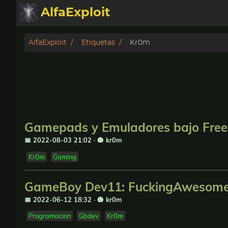
AlfaExploit
Categorias
AlfaExploit
Etiquetas
Kr0m
Archivo
Info
Bughunter
Gamepads y Emuladores bajo Fre
Badguys
📅 2022-08-03 21:02
·
🎃 kr0m
Kr0m
Gaming
tinysa-tools
GameBoy Dev11: FuckingAwesome
Donar
📅 2022-06-12 18:32
·
🎃 kr0m
Programacion
Gbdev
Kr0m