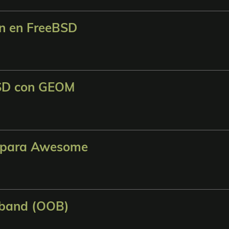
ón en FreeBSD
BSD con GEOM
M para Awesome
-band (OOB)