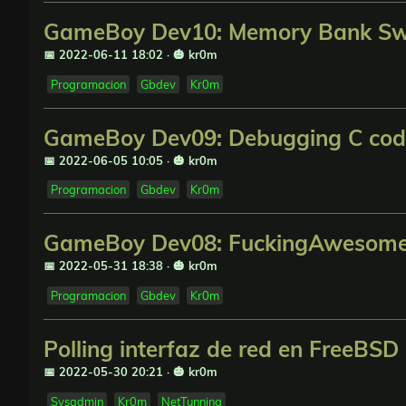
GameBoy Dev10: Memory Bank Sw
📅 2022-06-11 18:02
·
🎃 kr0m
Programacion
Gbdev
Kr0m
GameBoy Dev09: Debugging C code
📅 2022-06-05 10:05
·
🎃 kr0m
Programacion
Gbdev
Kr0m
GameBoy Dev08: FuckingAwesome
📅 2022-05-31 18:38
·
🎃 kr0m
Programacion
Gbdev
Kr0m
Polling interfaz de red en FreeBSD
📅 2022-05-30 20:21
·
🎃 kr0m
Sysadmin
Kr0m
NetTunning