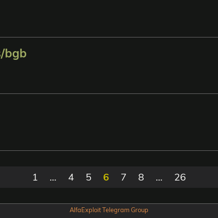
s/bgb
1
…
4
5
6
7
8
…
26
AlfaExploit Telegram Group