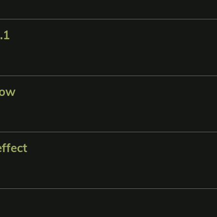
.1
bow
ffect