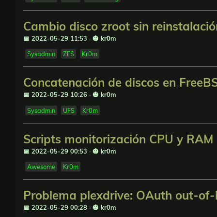
Cambio disco zroot sin reinstalaci
📅 2022-05-29 11:53
·
🎃 kr0m
Sysadmin
ZFS
Kr0m
Concatenación de discos en Free
📅 2022-05-29 10:26
·
🎃 kr0m
Sysadmin
UFS
Kr0m
Scripts monitorización CPU y RA
📅 2022-05-29 00:53
·
🎃 kr0m
Awesome
Kr0m
Problema plexdrive: OAuth out-of
📅 2022-05-29 00:28
·
🎃 kr0m