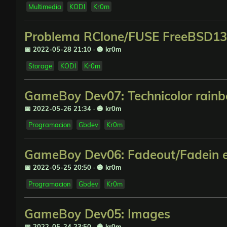
Multimedia
KODI
Kr0m
Problema RClone/FUSE FreeBSD13
📅 2022-05-28 21:10
·
🎃 kr0m
Storage
KODI
Kr0m
GameBoy Dev07: Technicolor rain
📅 2022-05-26 21:34
·
🎃 kr0m
Programacion
Gbdev
Kr0m
GameBoy Dev06: Fadeout/Fadein e
📅 2022-05-25 20:50
·
🎃 kr0m
Programacion
Gbdev
Kr0m
GameBoy Dev05: Images
📅 2022-05-24 23:50
·
🎃 kr0m