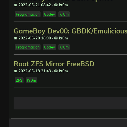
📅 2022-05-21 08:42
·
🎃 kr0m
Programacion
Gbdev
Kr0m
GameBoy Dev00: GBDK/Emuliciou
📅 2022-05-20 18:00
·
🎃 kr0m
Programacion
Gbdev
Kr0m
Root ZFS Mirror FreeBSD
📅 2022-05-18 21:43
·
🎃 kr0m
ZFS
Kr0m