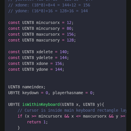
const
UINT8
mincursorx
=
12
;
const
UINT8
mincursory
=
80
;
const
UINT8
maxcursorx
=
156
;
const
UINT8
maxcursory
=
128
;
const
UINT8
xdelete
=
140
;
const
UINT8
ydelete
=
144
;
const
UINT8
xdone
=
156
;
const
UINT8
ydone
=
144
;
UINT8
nameindex
;
UBYTE
keydown
=
0
,
playerhasname
=
0
;
UBYTE
isWithinKeyboard
(
UINT8
x
,
UINT8
y
){
if
(
x
>=
mincursorx
&&
x
<=
maxcursorx
&&
y
>=
m
return
1
;
}