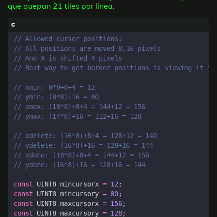
que quepan 21 tiles por línea.
const
UINT8
mincursorx
=
12
;
const
UINT8
mincursory
=
80
;
const
UINT8
maxcursorx
=
156
;
const
UINT8
maxcursory
=
128
;