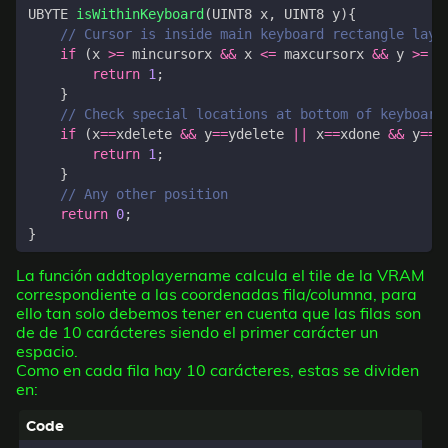
UBYTE
isWithinKeyboard
(
UINT8
x
,
UINT8
y
){
if
(
x
>=
mincursorx
&&
x
<=
maxcursorx
&&
y
>=
m
return
1
;
}
if
(
x
==
xdelete
&&
y
==
ydelete
||
x
==
xdone
&&
y
==
y
return
1
;
}
return
0
;
}
La función addtoplayername calcula el tile de la VRAM
correspondiente a las coordenadas fila/columna, para
ello tan solo debemos tener en cuenta que las filas son
de de 10 carácteres siendo el primer carácter un
espacio.
Como en cada fila hay 10 carácteres, estas se dividen
en: