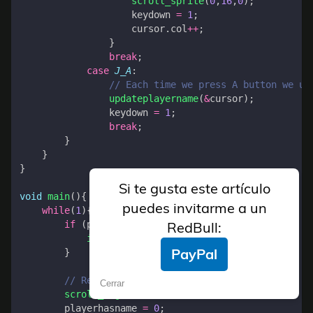
scroll_sprite
(
0
,
16
,
0
);
keydown
=
1
;
cursor
.
col
++
;
}
break
;
case
J_A
:
updateplayername
(
&
cursor
);
keydown
=
1
;
break
;
}
}
}
Si te gusta este artículo
void
main
(){
puedes invitarme a un
while
(
1
){
if
(
playerhasname
==
0
){
RedBull:
inputplayername
();
PayPal
}
Cerrar
scroll_bkg
(
4
,
0
);
playerhasname
=
0
;