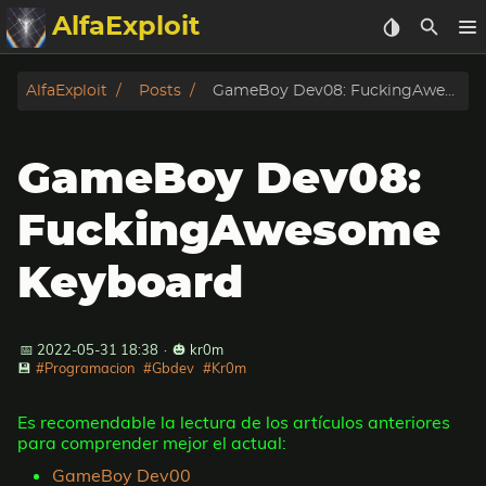
AlfaExploit
Categorias
AlfaExploit
Posts
GameBoy Dev08: FuckingAwesome Keyboard
Archivo
GameBoy Dev08:
Info
FuckingAwesome
Bughunter
Keyboard
Badguys
📅 2022-05-31 18:38
·
🎃 kr0m
tinysa-tools
💾
#Programacion
#Gbdev
#Kr0m
Donar
Es recomendable la lectura de los artículos anteriores
para comprender mejor el actual:
GameBoy Dev00