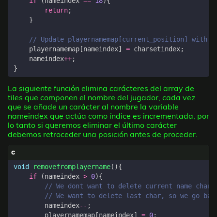
if
(
nameindex
==
18
){
return
;
}
playernamemap
[
nameindex
]
=
charsetindex
;
nameindex
++
;
}
La siguiente función elimina carácteres del array de
tiles que componen el nombre del jugador, cada vez
que se añade un carácter al nombre la variable
nameindex que actúa como índice es incrementada, por
lo tanto si queremos eliminar el último carácter
debemos retroceder una posición antes de proceder.
void
removefromplayername
(){
if
(
nameindex
>
0
){
nameindex
--
;
playernamemap
[
nameindex
]
=
0
;