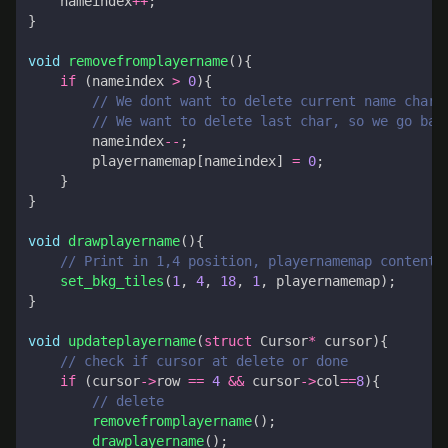
nameindex
++
;
}
void
removefromplayername
(){
if
(
nameindex
>
0
){
nameindex
--
;
playernamemap
[
nameindex
]
=
0
;
}
}
void
drawplayername
(){
set_bkg_tiles
(
1
,
4
,
18
,
1
,
playernamemap
);
}
void
updateplayername
(
struct
Cursor
*
cursor
){
if
(
cursor
->
row
==
4
&&
cursor
->
col
==
8
){
removefromplayername
();
drawplayername
();