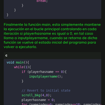
break
;
}
}
}
Finalmente la función main, esta simplemente mantiene
la ejecución en el bucle principal controlando en cada
iteración si playerhasname es igual a 0, en tal caso
llama a inputplayername, cuando se retorna de dicha
función se vuelve al estado inicial del programa para
volver a ejecutarlo.
void
main
(){
while
(
1
){
if
(
playerhasname
==
0
){
inputplayername
();
}
scroll_bkg
(
4
,
0
);
playerhasname
=
0
;
for
(
nameindex
=
0
;
nameindex
<=
18
;
nameindex
++