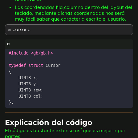
Las coordenadas fila,columna dentro del layout del
teclado, mediante dichas coordenadas nos será
muy fácil saber que carácter a escrito el usuario.
vi cursor.c
#include
<gb/gb.h>
typedef
struct
Cursor
{
UINT8
x
;
UINT8
y
;
UINT8
row
;
UINT8
col
;
};
Explicación del código
El código es bastante extenso así que es mejor ir por
partes.