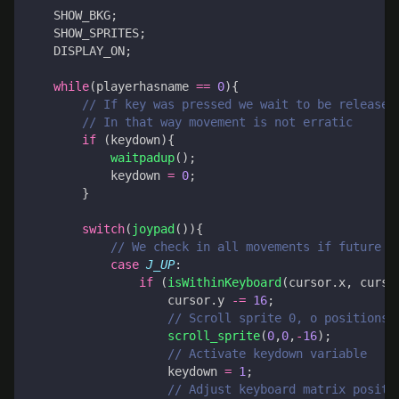
SHOW_BKG
;
SHOW_SPRITES
;
DISPLAY_ON
;
while
(
playerhasname
==
0
){
if
(
keydown
){
waitpadup
();
keydown
=
0
;
}
switch
(
joypad
()){
case
J_UP
:
if
(
isWithinKeyboard
(
cursor
.
x
,
curso
cursor
.
y
-=
16
;
scroll_sprite
(
0
,
0
,
-
16
);
keydown
=
1
;