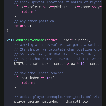
if
(
x
==
xdelete
&&
y
==
ydelete
||
x
==
xdone
&&
y
==
y
return
1
;
}
return
0
;
}
void
addtoplayername
(
struct
Cursor
*
cursor
){
UINT8
charsetindex
=
cursor
->
row
*
10
+
cursor
->
if
(
nameindex
==
18
){
return
;
}
playernamemap
[
nameindex
]
=
charsetindex
;