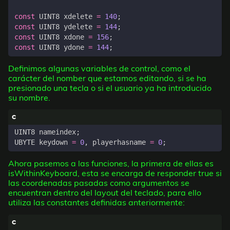
const
UINT8
xdelete
=
140
;
const
UINT8
ydelete
=
144
;
const
UINT8
xdone
=
156
;
const
UINT8
ydone
=
144
;
Definimos algunas variables de control, como el
carácter del nomber que estamos editando, si se ha
presionado una tecla o si el usuario ya ha introducido
su nombre.
UINT8
nameindex
;
UBYTE
keydown
=
0
,
playerhasname
=
0
;
Ahora pasemos a las funciones, la primera de ellas es
isWithinKeyboard, esta se encarga de responder true si
las coordenadas pasadas como argumentos se
encuentran dentro del layout del teclado, para ello
utiliza las constantes definidas anteriormente: