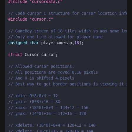
#include
"cursordata.c"
#include
"cursor.c"
unsigned
char
playernamemap
[
18
];
struct
Cursor
cursor
;