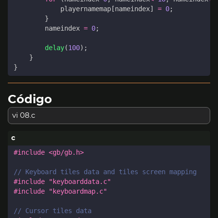
playernamemap
[
nameindex
]
=
0
;
}
nameindex
=
0
;
delay
(
100
);
}
}
Código
vi 08.c
#include
<gb/gb.h>
#include
"keyboarddata.c"
#include
"keyboardmap.c"