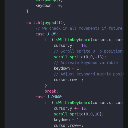
keydown
=
0
;
}
switch
(
joypad
()){
case
J_UP
:
if
(
isWithinKeyboard
(
cursor
.
x
,
curso
cursor
.
y
-=
16
;
scroll_sprite
(
0
,
0
,
-
16
);
keydown
=
1
;
cursor
.
row
--
;
}
break
;
case
J_DOWN
:
if
(
isWithinKeyboard
(
cursor
.
x
,
curso
cursor
.
y
+=
16
;
scroll_sprite
(
0
,
0
,
16
);
keydown
=
1
;
cursor
.
row
++
;