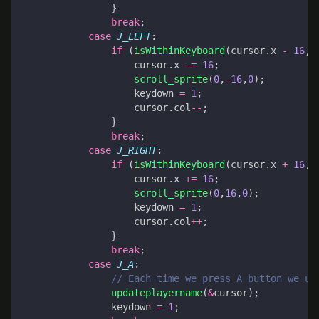
}
break
;
case
J_LEFT
:
if
(
isWithinKeyboard
(
cursor
.
x
-
16
,
cursor
.
x
-=
16
;
scroll_sprite
(
0
,
-
16
,
0
);
keydown
=
1
;
cursor
.
col
--
;
}
break
;
case
J_RIGHT
:
if
(
isWithinKeyboard
(
cursor
.
x
+
16
,
cursor
.
x
+=
16
;
scroll_sprite
(
0
,
16
,
0
);
keydown
=
1
;
cursor
.
col
++
;
}
break
;
case
J_A
:
updateplayername
(
&
cursor
);
keydown
=
1
;