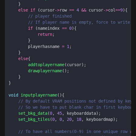
}
else
if
(
cursor
->
row
==
4
&&
cursor
->
col
==
9
){
if
(
nameindex
==
0
){
return
;
}
playerhasname
=
1
;
}
else
{
addtoplayername
(
cursor
);
drawplayername
();
}
}
void
inputplayername
(){
set_bkg_data
(
0
,
45
,
keyboarddata
);
set_bkg_tiles
(
0
,
0
,
20
,
18
,
keyboardmap
);