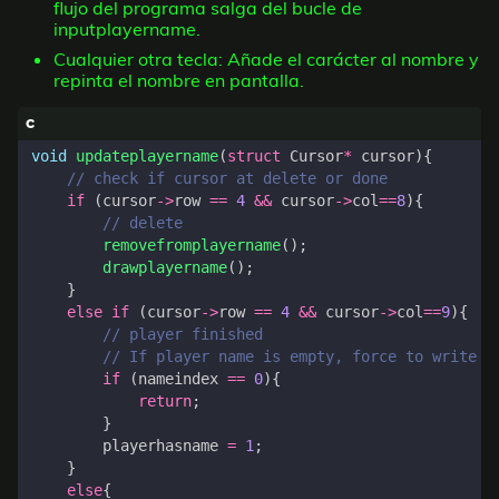
flujo del programa salga del bucle de
inputplayername.
Cualquier otra tecla: Añade el carácter al nombre y
repinta el nombre en pantalla.
void
updateplayername
(
struct
Cursor
*
cursor
){
if
(
cursor
->
row
==
4
&&
cursor
->
col
==
8
){
removefromplayername
();
drawplayername
();
}
else
if
(
cursor
->
row
==
4
&&
cursor
->
col
==
9
){
if
(
nameindex
==
0
){
return
;
}
playerhasname
=
1
;
}
else
{