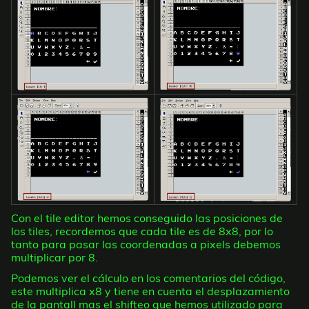
Con el tile editor hemos conseguido las posiciones de
los tiles, recordemos que cada tile es de 8x8, por lo
tanto para pasar las coordenadas a pixels debemos
multiplicar por 8.
Podemos ver el cálculo en los comentarios del código,
este multiplica x8 y tiene en cuenta el desplazamiento
de la pantall mas el shifteo que hemos utilizado para