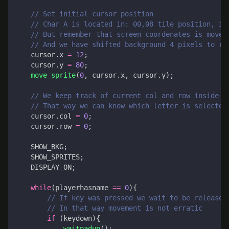
cursor
.
x
=
12
;
cursor
.
y
=
80
;
move_sprite
(
0
,
cursor
.
x
,
cursor
.
y
);
cursor
.
col
=
0
;
cursor
.
row
=
0
;
SHOW_BKG
;
SHOW_SPRITES
;
DISPLAY_ON
;
while
(
playerhasname
==
0
){
if
(
keydown
){
waitpadup
();