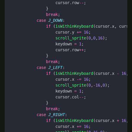
cursor
.
row
--
;
}
break
;
case
J_DOWN
:
if
(
isWithinKeyboard
(
cursor
.
x
,
curso
cursor
.
y
+=
16
;
scroll_sprite
(
0
,
0
,
16
);
keydown
=
1
;
cursor
.
row
++
;
}
break
;
case
J_LEFT
:
if
(
isWithinKeyboard
(
cursor
.
x
-
16
,
cursor
.
x
-=
16
;
scroll_sprite
(
0
,
-
16
,
0
);
keydown
=
1
;
cursor
.
col
--
;
}
break
;
case
J_RIGHT
:
if
(
isWithinKeyboard
(
cursor
.
x
+
16
,
cursor
.
x
+=
16
;