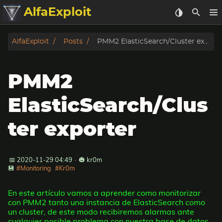
AlfaExploit
Categorias
AlfaExploit
Posts
PMM2 ElasticSearch/Cluster exporter
Archivo
PMM2
Info
ElasticSearch/Clus
Bughunter
ter exporter
Badguys
📅 2020-11-29 04:49
·
🎃 kr0m
tinysa-tools
💾
#Monitoring
#Kr0m
Donar
En este artículo vamos a aprender como monitorizar
con PMM2 tanto una instancia de ElasticSearch como
un cluster, de este modo recibiremos alarmas ante
cualquier posible problema con nuestra base de datos.