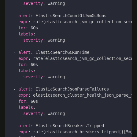
severity
:
warning
- 
alert
:
ElasticSearchCountOfJvmGcRuns
expr
:
rate(elasticsearch_jvm_gc_collection_secon
for
:
60s
labels
:
severity
:
warning
- 
alert
:
ElasticSearchGCRunTime
expr
:
rate(elasticsearch_jvm_gc_collection_secon
for
:
60s
labels
:
severity
:
warning
- 
alert
:
ElasticSearchJsonParseFailures
expr
:
elasticsearch_cluster_health_json_parse_fa
for
:
60s
labels
:
severity
:
warning
- 
alert
:
ElasticSearchBreakersTripped
expr
:
rate(elasticsearch_breakers_tripped{}[5m])