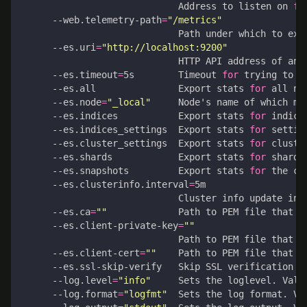
                             Address to listen on 
fo
      --web.telemetry-path
=
"/metrics"
      --es.uri
=
"http://localhost:9200"
      --es.timeout
=
5s        Timeout 
for
      --es.all               Export stats 
for
      --es.node
=
"_local"
     Node
'
      --es.indices           Export stats 
for
      --es.indices_settings  Export stats 
for
      --es.cluster_settings  Export stats 
for
      --es.shards            Export stats 
for
 shards
      --es.snapshots         Export stats 
for
      --es.clusterinfo.interval
=
                             Cluster info update int
      --es.ca
=
""
             Path to PEM file that c
      --es.client-private-key
=
""
                             Path to PEM file that c
      --es.client-cert
=
""
    Path to PEM file that c
      --log.level
=
"info"
      --log.format
=
"logfmt"