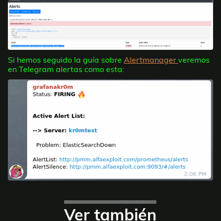
Si hemos seguido la guía sobre
Alertmanager
veremos
en Telegram alertas como esta:
Ver también