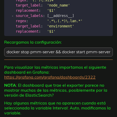
regex
:
'(.*)\:9114'
target_label
:
'node_name'
replacement
:
'$1'
- 
source_labels
:
[
__address__]
regex
:
'.*\.(.*)\.lan.*'
target_label
:
'environment'
replacement
:
'$1'
Recargamos la configuración:
docker stop pmm-server && docker start pmm-server
Para visualizar las métricas importamos el siguiente
dashboard en Grafana:
https://grafana.com/grafana/dashboards/2322
NOTA
: El dashboard que trae el exporter parece no
mostrar muchas de las métricas, posiblemente por la
versión de ElasticSearch?
Hay algunas métricas que no aparecen cuando está
seleccionada la variable Interval: Auto, modificamos la
variable.