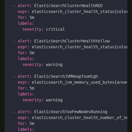
- 
alert
:
ElasticSearchClusterHealthRED
expr
:
elasticsearch_cluster_health_status{color=
for
:
5m
labels
:
severity
:
critical
- 
alert
:
ElasticSearchClusterHealthYellow
expr
:
elasticsearch_cluster_health_status{color=
for
:
5m
labels
:
severity
:
warning
- 
alert
:
ElasticSearchJVMHeapTooHigh
expr
:
elasticsearch_jvm_memory_used_bytes{area="
for
:
5m
labels
:
severity
:
warning
- 
alert
:
ElasticSearchTooFewNodesRunning
expr
:
elasticsearch_cluster_health_number_of_nod
for
:
5m
labels
: