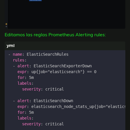
Editamos las reglas Prometheus Alerting rules:
- 
name
:
ElasticSearchRules
rules
:
- 
alert
:
ElasticSearchExporterDown
expr
:
up{job="elasticsearch"} == 0
for
:
5m
labels
:
severity
:
critical
- 
alert
:
ElasticSearchDown
expr
:
elasticsearch_node_stats_up{job="elasticse
for
:
5m
labels
:
severity
:
critical