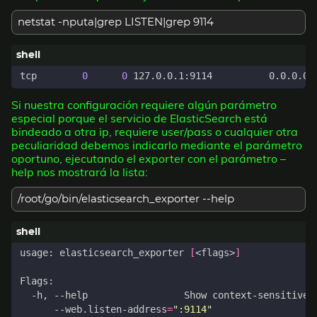
netstat -nputa|grep LISTEN|grep 9114
tcp        
0
0
Si nuestra configuración requiere algún parámetro
especial porque el servicio de ElasticSearch está
bindeado a otra ip, requiere user/pass o cualquier otra
peculiaridad debemos indicarlo mediante el parámetro
oportuno, ejecutando el exporter con el parámetro –
help nos mostrará la lista:
/root/go/bin/elasticsearch_exporter --help
usage: elasticsearch_exporter 
[
<flags>
]
  -h, --help                 Show context-sensitive 
      --web.listen-address
=
":9114"