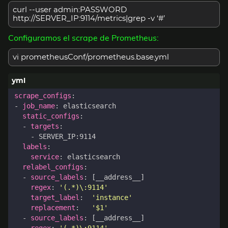
curl --user admin:PASSWORD
http://SERVER_IP:9114/metrics|grep -v ‘#’
Configuramos el scrape de Prometheus:
vi prometheusConf/prometheus.base.yml
scrape_configs
:
- 
job_name
:
elasticsearch
static_configs
:
- 
targets
:
- 
SERVER_IP:9114
labels
:
service
:
elasticsearch
relabel_configs
:
- 
source_labels
:
[
__address__]
regex
:
'(.*)\:9114'
target_label
:
'instance'
replacement
:
'$1'
- 
source_labels
:
[
__address__]