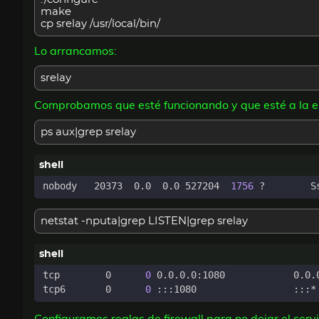
make
cp srelay /usr/local/bin/
Lo arrancamos:
srelay
Comprobamos que esté funcionando y que esté a la e
ps aux|grep srelay
nobody   20373  0.0  0.0 527204  
1756
netstat -nputa|grep LISTEN|grep srelay
tcp        0      
0
tcp6       0      
0
Configuramos reglas de firewall para no dejar el serv