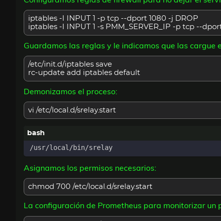
iptables -I INPUT 1 -p tcp --dport 1080 -j DROP
iptables -I INPUT 1 -s PMM_SERVER_IP -p tcp --dpor
Guardamos las reglas y le indicamos que las cargue e
/etc/init.d/iptables save
rc-update add iptables default
Demonizamos el proceso:
vi /etc/local.d/srelay.start
Asignamos los permisos necesarios:
chmod 700 /etc/local.d/srelay.start
La configuración de Prometheus para monitorizar un 