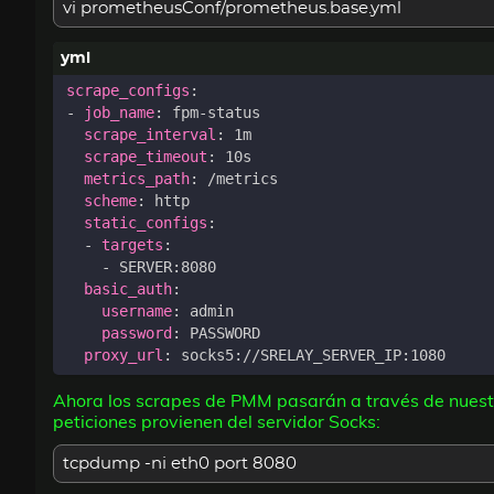
vi prometheusConf/prometheus.base.yml
scrape_configs
:
- 
job_name
:
fpm-status
scrape_interval
:
1m
scrape_timeout
:
10s
metrics_path
:
/metrics
scheme
:
http
static_configs
:
- 
targets
:
- 
SERVER:8080
basic_auth
:
username
:
admin
password
:
PASSWORD
proxy_url
:
socks5://SRELAY_SERVER_IP:1080
Ahora los scrapes de PMM pasarán a través de nuestr
peticiones provienen del servidor Socks:
tcpdump -ni eth0 port 8080