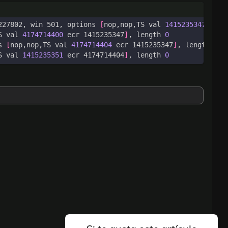
227802, win 501, options 
[
nop,nop,TS val 
1415235347
 ecr 
S val 
4174714400
 ecr 1415235347
]
, length 
0
s 
[
nop,nop,TS val 
4174714404
 ecr 1415235347
]
, length 695
S val 
1415235351
 ecr 4174714404
]
, length 
0