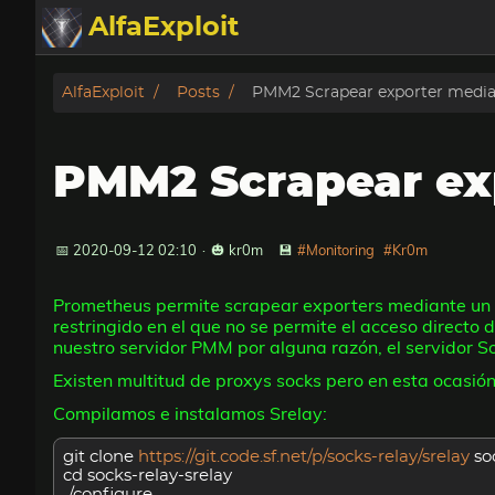
AlfaExploit
Categorias
AlfaExploit
Posts
PMM2 Scrapear exporter media
Archivo
PMM2 Scrapear ex
Info
Bughunter
📅 2020-09-12 02:10
·
🎃 kr0m
💾
#Monitoring
#Kr0m
Prometheus permite scrapear exporters mediante un pr
Badguys
restringido en el que no se permite el acceso directo 
nuestro servidor PMM por alguna razón, el servidor S
tinysa-tools
Existen multitud de proxys socks pero en esta ocasión
Compilamos e instalamos Srelay:
Donar
git clone
https://git.code.sf.net/p/socks-relay/srelay
so
cd socks-relay-srelay
./configure