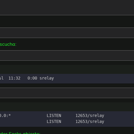
scucha:
idor Socks abierto: