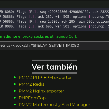
ER.8080: Flags 
[
P.
]
, seq 4290895866:4290896151, ack 2322
P.56866: Flags 
[
.
]
, ack 285, win 505, options 
[
nop,nop,T
P.56866: Flags 
[
P.
]
, seq 1:696, ack 285, win 505, option
ER.8080: Flags 
[
.
]
, ack 696, win 501, options 
[
nop,nop,T
diante el proxy socks es utilizando Curl:
trics -x socks5h://SRELAY_SERVER_IP:1080
Ver también
PMM2 PHP-FPM exporter
PMM2 Redis
PMM2 Nginx exporter
PHPFpmTop
PMM2 Mattermost y AlertManager