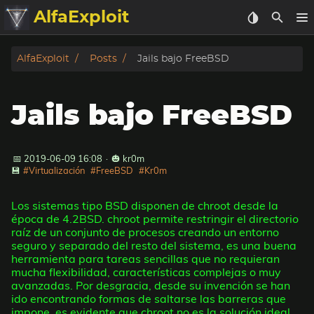
AlfaExploit
Categorias
AlfaExploit
Posts
Jails bajo FreeBSD
Archivo
Jails bajo FreeBSD
Info
Bughunter
📅 2019-06-09 16:08
·
🎃 kr0m
💾
#Virtualización
#FreeBSD
#Kr0m
Badguys
Los sistemas tipo BSD disponen de chroot desde la
época de 4.2BSD. chroot permite restringir el directorio
tinysa-tools
raíz de un conjunto de procesos creando un entorno
seguro y separado del resto del sistema, es una buena
herramienta para tareas sencillas que no requieran
Donar
mucha flexibilidad, características complejas o muy
avanzadas. Por desgracia, desde su invención se han
ido encontrando formas de saltarse las barreras que
impone, es evidente que chroot no es la solución ideal