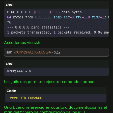
PING 8.8.8.8 
(
8.8.8.8
)
: 
56
64
 bytes from 8.8.8.8: 
icmp_seq
=
0
ttl
=
118
time
=
1
 packets transmitted, 
1
Accedemos vía ssh:
ssh
kr0m@192.168.69.24
-p22
Los jails nos permiten ejecutar comandos adhoc:
Una buena referencia en cuanto a documentación es el
man del fichero de configuración de los jails: