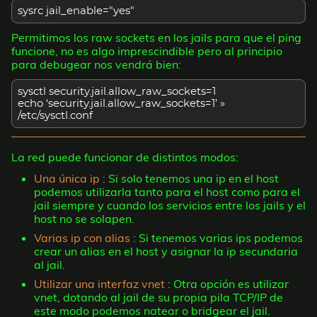
sysrc jail_enable="yes"
Permitimos los raw sockets en los jails para que el ping
funcione, no es algo imprescindible pero al principio
para debugear nos vendrá bien:
sysctl security.jail.allow_raw_sockets=1
echo ‘security.jail.allow_raw_sockets=1’ »
/etc/sysctl.conf
La red puede funcionar de distintos modos:
Una única ip
: Si solo tenemos una ip en el host
podemos utilizarla tanto para el host como para el
jail siempre y cuando los servicios entre los jails y el
host no se solapen.
Varias ip con alias
: Si tenemos varias ips podemos
crear un alias en el host y asignar la ip secundaria
al jail.
Utilizar una interfaz vnet
: Otra opción es utilizar
vnet, dotando al jail de su propia pila TCP/IP de
este modo podemos natear o bridgear el jail.