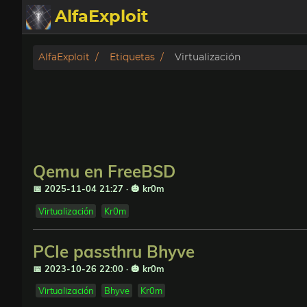
AlfaExploit
Categorias
AlfaExploit
Etiquetas
Virtualización
Archivo
Info
Bughunter
Qemu en FreeBSD
Badguys
📅 2025-11-04 21:27
·
🎃 kr0m
Virtualización
Kr0m
tinysa-tools
PCIe passthru Bhyve
Donar
📅 2023-10-26 22:00
·
🎃 kr0m
Virtualización
Bhyve
Kr0m