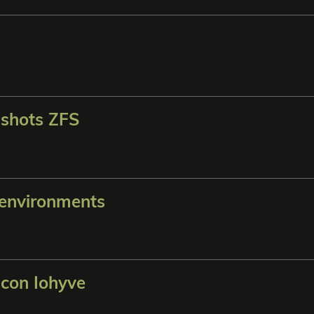
pshots ZFS
t environments
con Iohyve