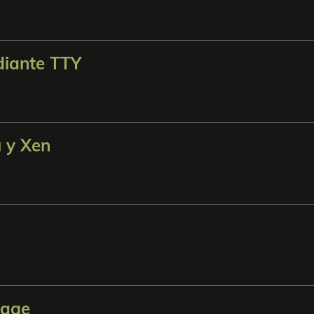
iante TTY
 y Xen
cage