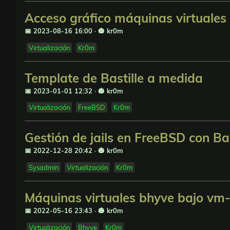
Acceso gráfico máquinas virtual
📅 2023-08-16 16:00
·
🎃 kr0m
Virtualización
Kr0m
Template de Bastille a medida
📅 2023-01-01 12:32
·
🎃 kr0m
Virtualización
FreeBSD
Kr0m
Gestión de jails en FreeBSD con Bas
📅 2022-12-28 20:42
·
🎃 kr0m
Sysadmin
Virtualización
Kr0m
Máquinas virtuales bhyve bajo vm
📅 2022-05-16 23:43
·
🎃 kr0m
Virtualización
Bhyve
Kr0m