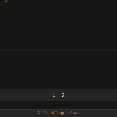
1
2
AlfaExploit Telegram Group