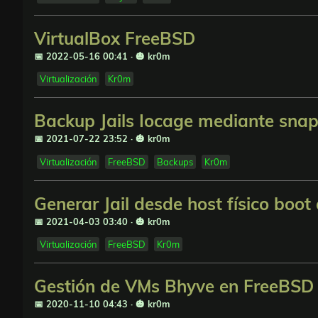
VirtualBox FreeBSD
📅 2022-05-16 00:41
·
🎃 kr0m
Virtualización
Kr0m
Backup Jails Iocage mediante sna
📅 2021-07-22 23:52
·
🎃 kr0m
Virtualización
FreeBSD
Backups
Kr0m
Generar Jail desde host físico boo
📅 2021-04-03 03:40
·
🎃 kr0m
Virtualización
FreeBSD
Kr0m
Gestión de VMs Bhyve en FreeBSD 
📅 2020-11-10 04:43
·
🎃 kr0m