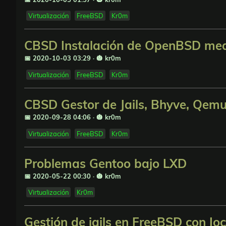
Virtualización
FreeBSD
Kr0m
CBSD Instalación de OpenBSD med
📅 2020-10-03 03:29
·
🎃 kr0m
Virtualización
FreeBSD
Kr0m
CBSD Gestor de Jails, Bhyve, Qemu
📅 2020-09-28 04:06
·
🎃 kr0m
Virtualización
FreeBSD
Kr0m
Problemas Gentoo bajo LXD
📅 2020-05-22 00:30
·
🎃 kr0m
Virtualización
Kr0m
Gestión de jails en FreeBSD con Io