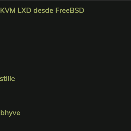
es KVM LXD desde FreeBSD
tille
-bhyve