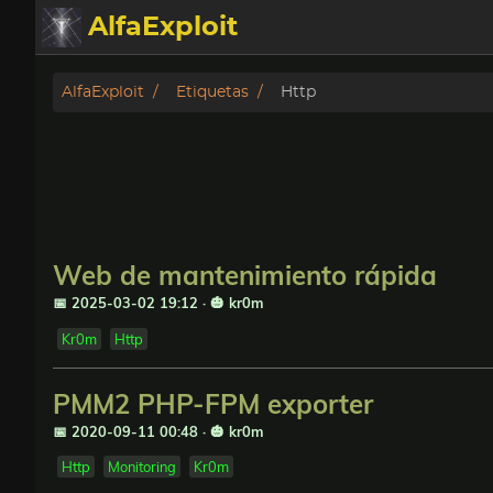
AlfaExploit
Categorias
AlfaExploit
Etiquetas
Http
Archivo
Info
Bughunter
Web de mantenimiento rápida
Badguys
📅 2025-03-02 19:12
·
🎃 kr0m
Kr0m
Http
tinysa-tools
PMM2 PHP-FPM exporter
Donar
📅 2020-09-11 00:48
·
🎃 kr0m
Http
Monitoring
Kr0m