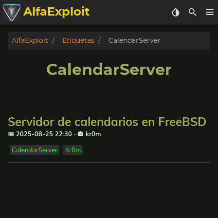
AlfaExploit
Categorias
AlfaExploit
Etiquetas
CalendarServer
Archivo
CalendarServer
Info
Bughunter
Servidor de calendarios en FreeBSD
Badguys
📅 2025-08-25 22:30
·
🎃 kr0m
CalendarServer
Kr0m
tinysa-tools
Donar