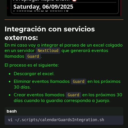
Cambiamos los tiempos de sincronización de la cuenta
y deshabilitamos la
:
VPN
Dejamos tanto el
como el
Default calendar
Default
habilitados:
Address Book