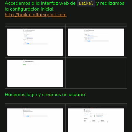
Accedemos a la interfaz web de
y realizamos
Baikal
la configuración inicial:
http://baikal.alfaexploit.com
Hacemos login y creamos un usuario: