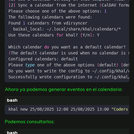
[
2
]
 Sync a calendar from the internet 
(
CalDAV format
Please choose one of the above options: 
1
Found 
1
Use these calendars 
for
 khal? 
[
Y/n
]
Which calendar 
do
(
The default calendar is used when no calendar is sp
Please 
type
 one of the above options 
(
default
)
[
defa
Do you want to write the config to ~/.config/khal/co
Ahora ya podemos generar eventos en el calendario:
khal new 25/08/2025 12:00 25/08/2025 13:00 
"Coders m
Podemos consultarlos: