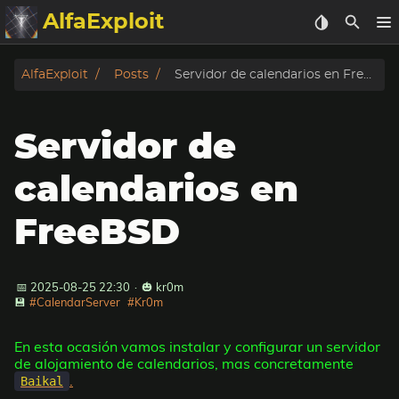
AlfaExploit
Categorias
AlfaExploit
Posts
Servidor de calendarios en FreeBSD
Archivo
Servidor de
Info
calendarios en
Bughunter
FreeBSD
Badguys
📅 2025-08-25 22:30
·
🎃 kr0m
tinysa-tools
💾
#CalendarServer
#Kr0m
Donar
En esta ocasión vamos instalar y configurar un servidor
de alojamiento de calendarios, mas concretamente
.
Baikal