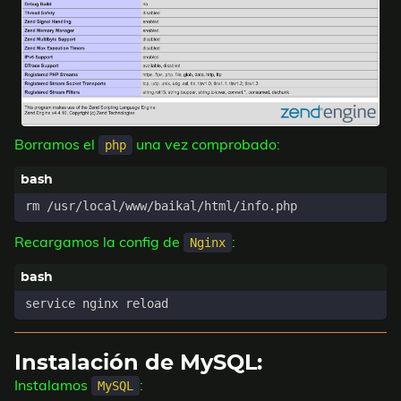
Borramos el
una vez comprobado:
php
Recargamos la config de
:
Nginx
Instalación de MySQL:
Instalamos
:
MySQL