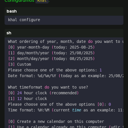
Configuramos
:
Khal
What ordering of year, month, date 
do
[
0
]
 year-month-day 
(
today: 2025-08-25
)
[
1
]
 day/month/year 
(
today: 25/08/2025
)
[
2
]
 month/day/year 
(
today: 08/25/2025
)
[
3
]
Please choose one of the above options: 
1
Date format: %d/%m/%Y 
(
today as an example: 25/08/20
What timeformat 
do
[
0
]
24
 hour clock 
(
recommended
)
[
1
]
12
Please choose one of the above options 
[
0
]
: 
0
Time format: %H:%M 
(
current 
time
 as an example: 11:5
[
0
]
[
1
]
 Use a calendar already on this computer 
(
vdir fo