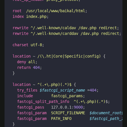
root
/usr/local/www/baikal/html
;
index
index.php
;
rewrite
^/.well-known/caldav
/dav.php
redirect
;
rewrite
^/.well-known/carddav
/dav.php
redirect
;
charset
utf-8
;
location
~
/(\.ht|Core|Specific|config)
{
deny
all
;
return
404
;
}
location
~
^(.+\.php)(.*)$
{
try_files
$fastcgi_script_name
=
404
;
include
fastcgi_params
;
fastcgi_split_path_info
^(.+\.php)(.*)
$
;
fastcgi_pass
127.0.0.1
:
9000
;
fastcgi_param
SCRIPT_FILENAME
$document_root$f
fastcgi_param
PATH_INFO
$fastcgi_path_in
}