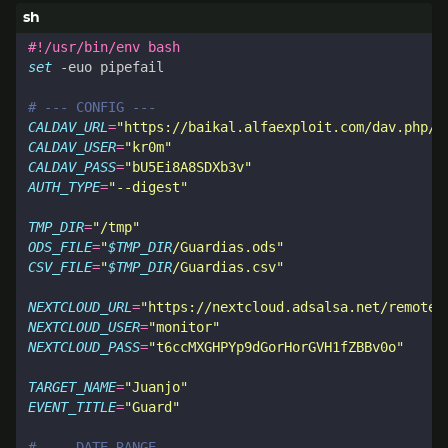
Como gestor de eventos vamos a utilizar
desde
Etar
, le damos permisos:
GooglePlay
Cuando creemos un evento debemos asegurarnos de
que lo estamos haciendo en el calendario correcto: