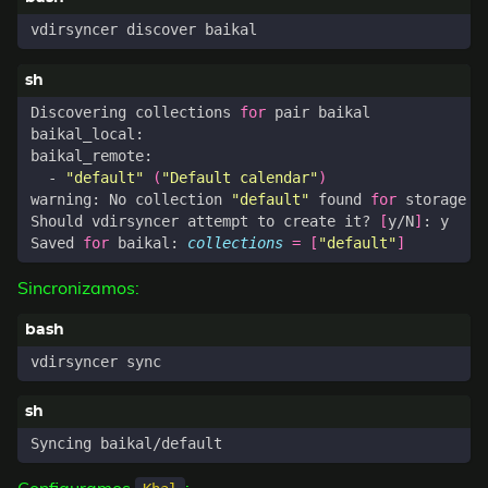
Discovering collections 
for
  - 
"default"
(
"Default calendar"
)
warning: No collection 
"default"
 found 
for
Should vdirsyncer attempt to create it? 
[
y/N
]
Saved 
for
 baikal: 
collections
=
[
"default"
]
Sincronizamos: