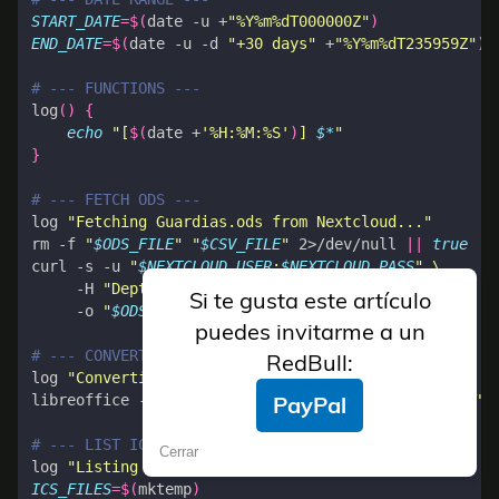
Sincronizamos en el
y listamos los eventos:
PC
Si te gusta este artículo
puedes invitarme a un
RedBull:
Copying 
(
uploading
)
PayPal
Cerrar