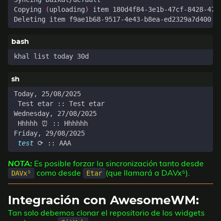
Añadimos una cuenta:
url: https://baikal.alfaexploit.com/dav.php/calendar
username: kr0m
