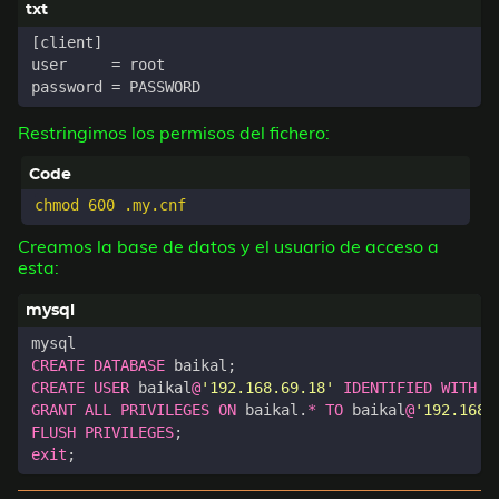
Restringimos los permisos del fichero:
Creamos la base de datos y el usuario de acceso a
esta:
mysql
CREATE
DATABASE
baikal
;
CREATE
USER
baikal
@
'192.168.69.18'
IDENTIFIED
WITH
m
GRANT
ALL
PRIVILEGES
ON
baikal
.
*
TO
baikal
@
'192.168.
FLUSH
PRIVILEGES
;
exit
;