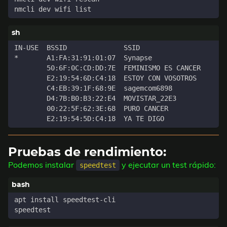
*       A1:FA:31:91:01:07  Synapse                 I
        50:6F:0C:CD:DD:7E  FEMINISMO ES CANCER     I
        E2:19:54:6D:C4:18  ESTOY CON VOSOTROS      I
        C4:EB:39:1F:68:9E  sagemcom6898            I
        D4:7B:B0:B3:22:E4  MOVISTAR_22E3           I
        00:22:5F:62:3E:68  PURO CANCER             I
        E2:19:54:5D:C4:18  YA TE DIGO              I
Pruebas de rendimiento:
Podemos instalar
y ejecutar un test rápido:
speedtest