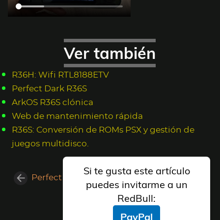
Ver también
R36H: Wifi RTL8188ETV
Perfect Dark R36S
ArkOS R36S clónica
Web de mantenimiento rápida
R36S: Conversión de ROMs PSX y gestión de
juegos multidisco.
Si te gusta este artículo
Perfect Dark R36S
puedes invitarme a un
Perfect Dark nativo en Linux
RedBull:
PayPal