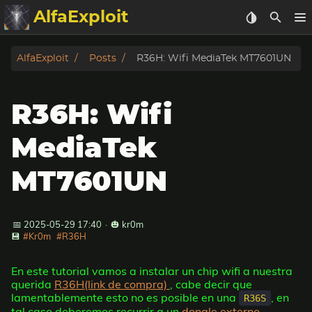
AlfaExploit
Categorias
AlfaExploit
Posts
R36H: Wifi MediaTek MT7601UN
Archivo
R36H: Wifi
Info
MediaTek
Bughunter
MT7601UN
Badguys
📅 2025-05-29 17:40
·
🎃 kr0m
tinysa-tools
💾
#Kr0m
#R36H
Donar
En este tutorial vamos a instalar un chip wifi a nuestra
querida
R36H(link de compra)
, cabe decir que
lamentablemente esto no es posible en una
, en
R36S
tal caso deberemos recurrir a un
dongle externo