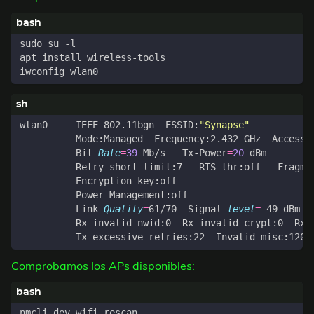
wlan0     IEEE 802.11bgn  ESSID:
"Synapse"
          Bit 
Rate
=
39
 Mb/s   Tx-Power
=
20
          Link 
Quality
=
61/70  Signal 
level
=
Comprobamos los APs disponibles: