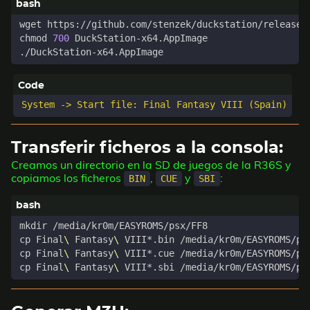
chmod 
700
Transferir ficheros a la consola:
Creamos un directorio en la SD de juegos de la R36S y
copiamos los ficheros
,
y
:
BIN
CUE
SBI
cp Final
\ 
Fantasy
\ 
cp Final
\ 
Fantasy
\ 
cp Final
\ 
Fantasy
\ 