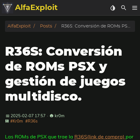
AlfaExploit
Categorias
AlfaExploit
Posts
R36S: Conversión de ROMs PSX y gestión de juegos multidisco.
Archivo
R36S: Conversión
Info
de ROMs PSX y
Bughunter
gestión de juegos
Badguys
multidisco.
tinysa-tools
📅 2025-02-07 17:57
·
🎃 kr0m
Donar
💾
#Kr0m
#R36s
Las ROMs de PSX que trae la
R36S(link de compra)
por