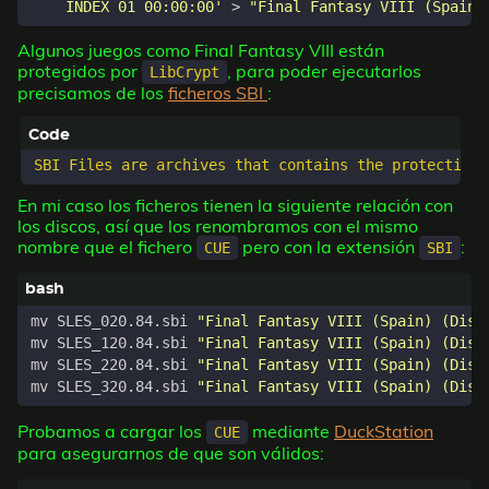
    INDEX 01 00:00:00'
 > 
"Final Fantasy VIII (Spain)
Algunos juegos como Final Fantasy VIII están
protegidos por
, para poder ejecutarlos
LibCrypt
precisamos de los
ficheros SBI
:
En mi caso los ficheros tienen la siguiente relación con
los discos, así que los renombramos con el mismo
nombre que el fichero
pero con la extensión
:
CUE
SBI
mv SLES_020.84.sbi 
"Final Fantasy VIII (Spain) (Disc
mv SLES_120.84.sbi 
"Final Fantasy VIII (Spain) (Disc
mv SLES_220.84.sbi 
"Final Fantasy VIII (Spain) (Disc
mv SLES_320.84.sbi 
"Final Fantasy VIII (Spain) (Disc
Probamos a cargar los
mediante
DuckStation
CUE
para asegurarnos de que son válidos: