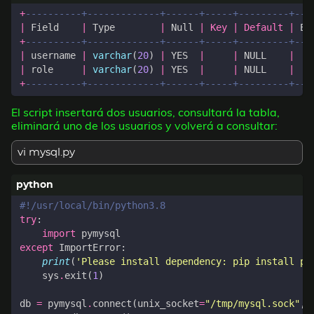
+
|
Field
|
Type
|
Null
|
Key
|
Default
|
Ex
+
|
username
|
varchar
(
20
)
|
YES
|
|
NULL
|
|
role
|
varchar
(
20
)
|
YES
|
|
NULL
|
+
El script insertará dos usuarios, consultará la tabla,
eliminará uno de los usuarios y volverá a consultar:
vi mysql.py
#!/usr/local/bin/python3.8
try
:
import
pymysql
except
ImportError
:
print
(
'Please install dependency: pip install py
sys
.
exit
(
1
)
db
=
pymysql
.
connect
(
unix_socket
=
"/tmp/mysql.sock"
,