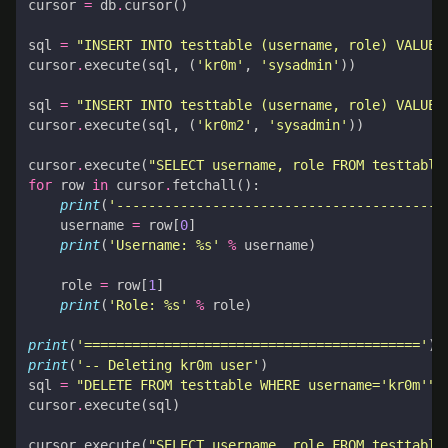
cursor
=
db
.
cursor
()
sql
=
"INSERT INTO testtable (username, role) VALUES
cursor
.
execute
(
sql
,
(
'kr0m'
,
'sysadmin'
))
sql
=
"INSERT INTO testtable (username, role) VALUES
cursor
.
execute
(
sql
,
(
'kr0m2'
,
'sysadmin'
))
cursor
.
execute
(
"SELECT username, role FROM testtable
for
row
in
cursor
.
fetchall
():
print
(
'-----------------------------------------
username
=
row
[
0
]
print
(
'Username: 
%s
'
%
username
)
role
=
row
[
1
]
print
(
'Role: 
%s
'
%
role
)
print
(
'=========================================='
)
print
(
'-- Deleting kr0m user'
)
sql
=
"DELETE FROM testtable WHERE username='kr0m'"
cursor
.
execute
(
sql
)
cursor
.
execute
(
"SELECT username, role FROM testtable