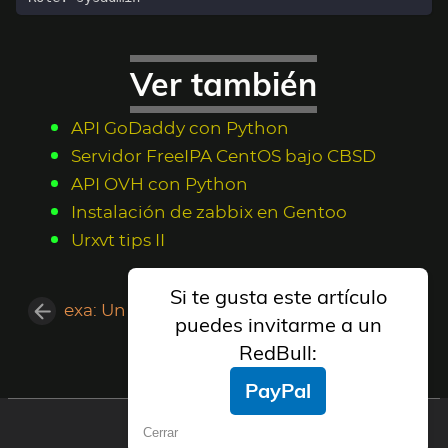
Ver también
API GoDaddy con Python
Servidor FreeIPA CentOS bajo CBSD
API OVH con Python
Instalación de zabbix en Gentoo
Urxvt tips II
Si te gusta este artículo
exa: Un ls mejorado con colores
puedes invitarme a un
Habilitar ASLRs en FreeBSD
RedBull:
PayPal
AlfaExploit Telegram Group
Cerrar