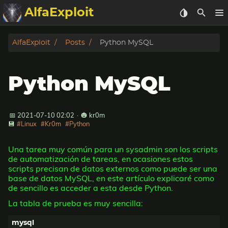
AlfaExploit
Categorias
AlfaExploit
Posts
Python MySQL
Archivo
Python MySQL
Info
Bughunter
📅 2021-07-10 02:02
·
🎃 kr0m
💾
#Linux
#Kr0m
#Python
Badguys
Una tarea muy común para un sysadmin son los scripts
de automatización de tareas, en ocasiones estos
tinysa-tools
scripts precisan de datos externos como puede ser una
base de datos MySQL, en este artículo explicaré como
de sencillo es acceder a esta desde Python.
Donar
La tabla de prueba es muy sencilla: