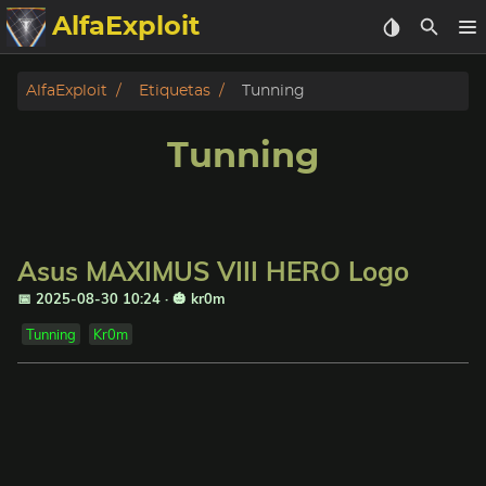
AlfaExploit
Categorias
AlfaExploit
Etiquetas
Tunning
Archivo
Tunning
Info
Bughunter
Asus MAXIMUS VIII HERO Logo
Badguys
📅 2025-08-30 10:24
·
🎃 kr0m
Tunning
Kr0m
tinysa-tools
Donar