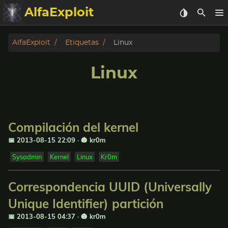
AlfaExploit
Categorias
AlfaExploit
Etiquetas
Linux
Archivo
Linux
Info
Bughunter
Compilación del kernel
Badguys
📅 2013-08-15 22:09
·
🎃 kr0m
Sysadmin
Kernel
Linux
Kr0m
tinysa-tools
Correspondencia UUID (Universally
Donar
Unique Identifier) partición
📅 2013-08-15 04:37
·
🎃 kr0m