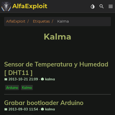
AlfaExploit
Categorias
AlfaExploit
Etiquetas
Kalma
Archivo
Kalma
Info
Bughunter
Sensor de Temperatura y Humedad
Badguys
[ DHT11 ]
📅 2013-10-21 21:09
·
🎃 kalma
tinysa-tools
Arduino
Kalma
Donar
Grabar bootloader Arduino
📅 2013-09-03 11:54
·
🎃 kalma