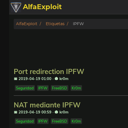
AlfaExploit
Categorias
AlfaExploit
Etiquetas
IPFW
Archivo
Info
Bughunter
Port redirection IPFW
Badguys
📅 2019-04-19 01:00
·
🎃 kr0m
Seguridad
IPFW
FreeBSD
Kr0m
tinysa-tools
NAT mediante IPFW
Donar
📅 2019-04-19 00:59
·
🎃 kr0m
Seguridad
IPFW
FreeBSD
Kr0m