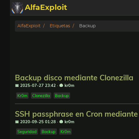
AlfaExploit
Categorias
AlfaExploit
Etiquetas
Backup
Archivo
Info
Bughunter
Backup disco mediante Clonezilla
Badguys
📅 2025-07-27 23:42
·
🎃 kr0m
Kr0m
Clonezilla
Backup
tinysa-tools
SSH passphrase en Cron mediante
Donar
📅 2020-09-25 01:28
·
🎃 kr0m
Seguridad
Backup
Kr0m