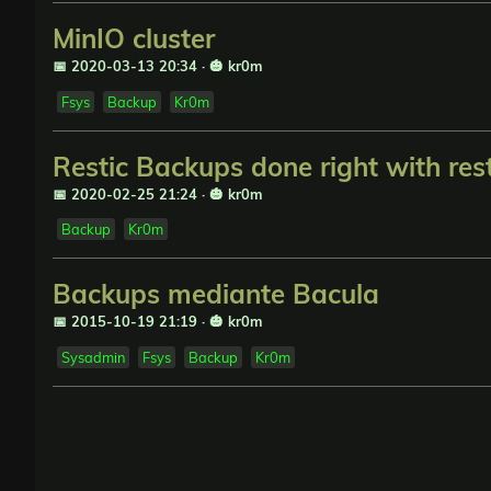
MinIO cluster
📅 2020-03-13 20:34
·
🎃 kr0m
Fsys
Backup
Kr0m
Restic Backups done right with res
📅 2020-02-25 21:24
·
🎃 kr0m
Backup
Kr0m
Backups mediante Bacula
📅 2015-10-19 21:19
·
🎃 kr0m
Sysadmin
Fsys
Backup
Kr0m