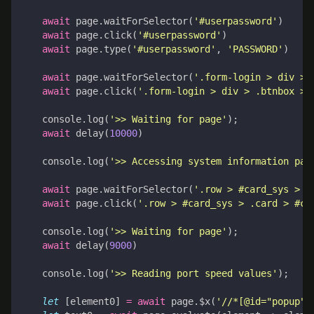
await
page
.
waitForSelector
(
'#userpassword'
)
await
page
.
click
(
'#userpassword'
)
await
page
.
type
(
'#userpassword'
,
'PASSWORD'
)
await
page
.
waitForSelector
(
'.form-login > div > 
await
page
.
click
(
'.form-login > div > .btnbox > 
console
.
log
(
'>> Waiting for page'
);
await
delay
(
10000
)
console
.
log
(
'>> Accessing system information pag
await
page
.
waitForSelector
(
'.row > #card_sys > .
await
page
.
click
(
'.row > #card_sys > .card > #ca
console
.
log
(
'>> Waiting for page'
);
await
delay
(
9000
)
console
.
log
(
'>> Reading port speed values'
);
let
[
element0
]
=
await
page
.
$x
(
'//*[@id="popup"]