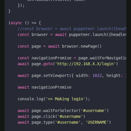
});
}
(
async
()
=>
{
const
browser
=
await
puppeteer
.
launch
({
headless
const
page
=
await
browser
.
newPage
()
const
navigationPromise
=
page
.
waitForNavigation
await
page
.
goto
(
'http://192.168.X.X/login'
)
await
page
.
setViewport
({
width
:
1022
,
height
:
10
await
navigationPromise
console
.
log
(
'>> Making login'
);
await
page
.
waitForSelector
(
'#username'
)
await
page
.
click
(
'#username'
)
await
page
.
type
(
'#username'
,
'USERNAME'
)