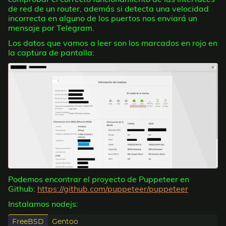
de red de un router, además si detecta una velocidad
incorrecta en alguno de los puertos nos enviará un
mensaje por Telegram.
Los datos que vamos a leer son los marcados en rojo en
la captura de pantalla:
Podemos encontrar el proyecto de Puppeteer en
Github:
https://github.com/puppeteer/puppeteer
Instalamos nodejs:
FreeBSD
Gentoo