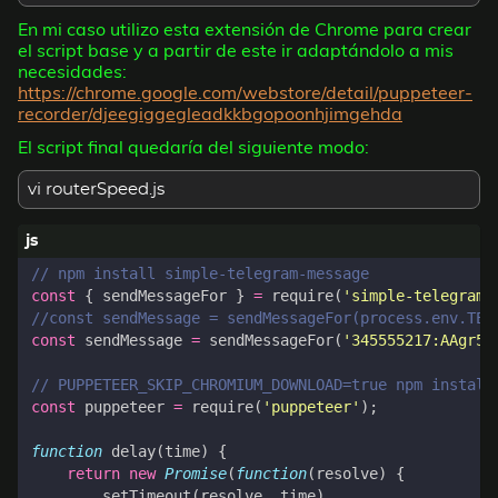
En mi caso utilizo esta extensión de Chrome para crear
el script base y a partir de este ir adaptándolo a mis
necesidades:
https://chrome.google.com/webstore/detail/puppeteer-
recorder/djeegiggegleadkkbgopoonhjimgehda
El script final quedaría del siguiente modo:
vi routerSpeed.js
const
{
sendMessageFor
}
=
require
(
'simple-telegram-
const
sendMessage
=
sendMessageFor
(
'345555217:AAgr5t
const
puppeteer
=
require
(
'puppeteer'
);
function
delay
(
time
)
{
return
new
Promise
(
function
(
resolve
)
{
setTimeout
(
resolve
,
time
)