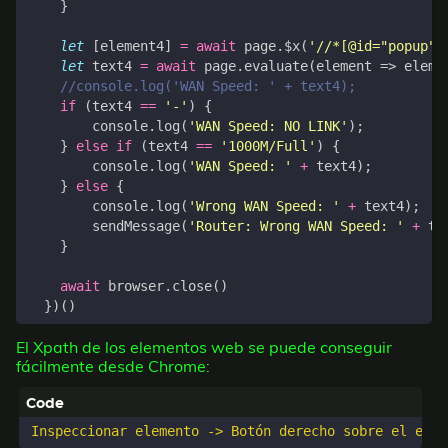
}
let
[
element4
]
=
await
page
.
$x
(
'//*[@id="popup"]
let
text4
=
await
page
.
evaluate
(
element
=>
eleme
if
(
text4
==
'-'
)
{
console
.
log
(
'WAN Speed: NO LINK'
);
}
else
if
(
text4
==
'1000M/Full'
)
{
console
.
log
(
'WAN Speed: '
+
text4
);
}
else
{
console
.
log
(
'Wrong WAN Speed: '
+
text4
);
sendMessage
(
'Router: Wrong WAN Speed: '
+
te
}
await
browser
.
close
()
})()
El Xpath de los elementos web se puede conseguir
fácilmente desde Chrome: