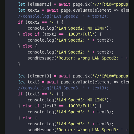
let
[
element2
]
=
await
page
.
$x
(
'//*[@id="popup"]
let
text2
=
await
page
.
evaluate
(
element
=>
eleme
if
(
text2
==
'-'
)
{
console
.
log
(
'LAN Speed2: NO LINK'
);
}
else
if
(
text2
==
'1000M/Full'
)
{
console
.
log
(
'LAN Speed2: '
+
text2
);
}
else
{
console
.
log
(
'LAN Speed2: '
+
text2
);
sendMessage
(
'Router: Wrong LAN Speed2: '
+
t
}
let
[
element3
]
=
await
page
.
$x
(
'//*[@id="popup"]
let
text3
=
await
page
.
evaluate
(
element
=>
eleme
if
(
text3
==
'-'
)
{
console
.
log
(
'LAN Speed3: NO LINK'
);
}
else
if
(
text3
==
'1000M/Full'
)
{
console
.
log
(
'LAN Speed3: '
+
text3
);
}
else
{
console
.
log
(
'LAN Speed3: '
+
text3
);
sendMessage
(
'Router: Wrong LAN Speed3: '
+
t