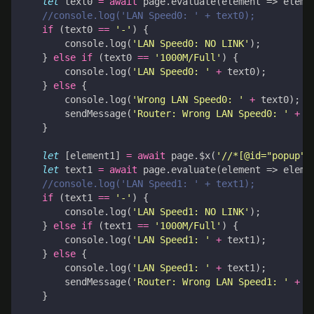
let
text0
=
await
page
.
evaluate
(
element
=>
eleme
if
(
text0
==
'-'
)
{
console
.
log
(
'LAN Speed0: NO LINK'
);
}
else
if
(
text0
==
'1000M/Full'
)
{
console
.
log
(
'LAN Speed0: '
+
text0
);
}
else
{
console
.
log
(
'Wrong LAN Speed0: '
+
text0
);
sendMessage
(
'Router: Wrong LAN Speed0: '
+
t
}
let
[
element1
]
=
await
page
.
$x
(
'//*[@id="popup"]
let
text1
=
await
page
.
evaluate
(
element
=>
eleme
if
(
text1
==
'-'
)
{
console
.
log
(
'LAN Speed1: NO LINK'
);
}
else
if
(
text1
==
'1000M/Full'
)
{
console
.
log
(
'LAN Speed1: '
+
text1
);
}
else
{
console
.
log
(
'LAN Speed1: '
+
text1
);
sendMessage
(
'Router: Wrong LAN Speed1: '
+
t
}