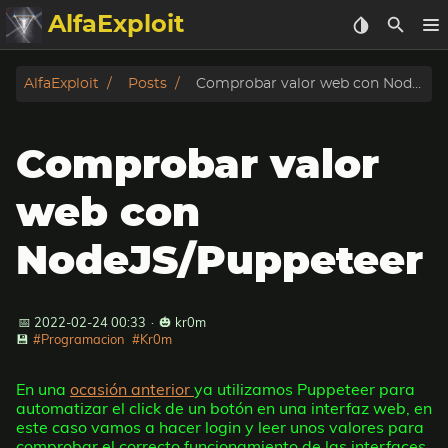
AlfaExploit
Categorias
AlfaExploit
Posts
Comprobar valor web con NodeJS/Puppeteer
Archivo
Comprobar valor
Info
web con
Bughunter
NodeJS/Puppeteer
Badguys
📅 2022-02-24 00:33
·
🎃 kr0m
tinysa-tools
💾
#Programacion
#Kr0m
Donar
En una
ocasión anterior
ya utilizamos Puppeteer para
automatizar el click de un botón en una interfaz web, en
este caso vamos a hacer login y leer unos valores para
comprobar el correcto funcionamiento de las interfaces