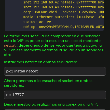
	inet 192.168.69.42 netmask 0xffffff00 broadcast 192.168.69.255

	inet 192.168.69.40 netmask 0xffffff00 broadcast 192.168.69.40 vhid 1

	carp: BACKUP vhid 1 advbase 1 advskew 100

	media: Ethernet autoselect (1000baseT <full-duplex>)

	status: active

La forma mas sencilla de comprobar en que servidor
está la VIP es poner a la escucha un socket mediante
netcat
, dependiendo del servidor que tenga activa la
VIP en ese momento veremos la salida en un servidor u
otro.
Instalamos netcat en ambos servidores:
pkg install netcat
Ahora ponemos a la escucha el socket en ambos
servidores:
nc -l 7777
Desde nuestro pc realizamos una conexión a la VIP: