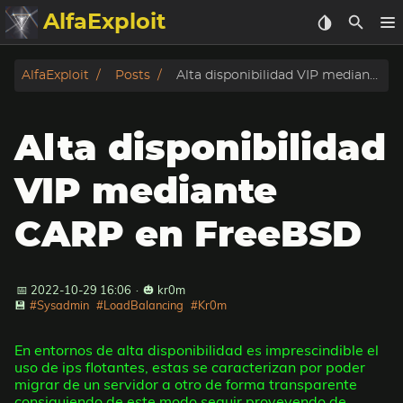
AlfaExploit
Categorias
AlfaExploit
Posts
Alta disponibilidad VIP mediante CARP en FreeBSD
Archivo
Alta disponibilidad
Info
VIP mediante
Bughunter
CARP en FreeBSD
Badguys
📅 2022-10-29 16:06
·
🎃 kr0m
tinysa-tools
💾
#Sysadmin
#LoadBalancing
#Kr0m
Donar
En entornos de alta disponibilidad es imprescindible el
uso de ips flotantes, estas se caracterizan por poder
migrar de un servidor a otro de forma transparente
consiguiendo de este modo seguir proveyendo de