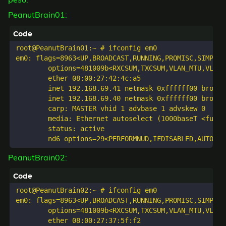
PeanutBrain01:
root@PeanutBrain01:~ # ifconfig em0

em0: flags=8963<UP,BROADCAST,RUNNING,PROMISC,SIMPLEX
	options=481009b<RXCSUM,TXCSUM,VLAN_MTU,VLAN_HWTAGGING,VLAN_HWCSUM,VLAN_HWFILTER,NOMAP>

	ether 08:00:27:42:4c:a5

	inet 192.168.69.41 netmask 0xffffff00 broadcast 192.168.69.255

	inet 192.168.69.40 netmask 0xffffff00 broadcast 192.168.69.40 vhid 1

	carp: MASTER vhid 1 advbase 1 advskew 0

	media: Ethernet autoselect (1000baseT <full-duplex>)

	status: active

PeanutBrain02:
root@PeanutBrain02:~ # ifconfig em0

em0: flags=8963<UP,BROADCAST,RUNNING,PROMISC,SIMPLEX
	options=481009b<RXCSUM,TXCSUM,VLAN_MTU,VLAN_HWTAGGING,VLAN_HWCSUM,VLAN_HWFILTER,NOMAP>

	ether 08:00:27:37:5f:f2
