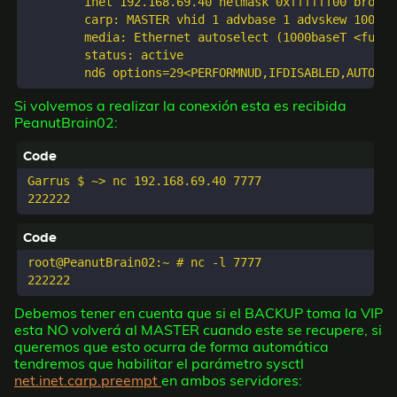
	inet 192.168.69.40 netmask 0xffffff00 broadcast 192.168.69.40 vhid 1

	carp: MASTER vhid 1 advbase 1 advskew 100

	media: Ethernet autoselect (1000baseT <full-duplex>)

	status: active

Si volvemos a realizar la conexión esta es recibida
PeanutBrain02:
Garrus $ ~> nc 192.168.69.40 7777

root@PeanutBrain02:~ # nc -l 7777

Debemos tener en cuenta que si el BACKUP toma la VIP
esta NO volverá al MASTER cuando este se recupere, si
queremos que esto ocurra de forma automática
tendremos que habilitar el parámetro sysctl
net.inet.carp.preempt
en ambos servidores: