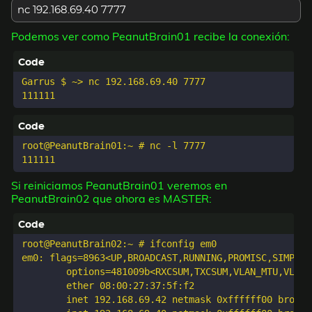
nc 192.168.69.40 7777
Podemos ver como PeanutBrain01 recibe la conexión:
Garrus $ ~> nc 192.168.69.40 7777

root@PeanutBrain01:~ # nc -l 7777

Si reiniciamos PeanutBrain01 veremos en
PeanutBrain02 que ahora es MASTER:
root@PeanutBrain02:~ # ifconfig em0

em0: flags=8963<UP,BROADCAST,RUNNING,PROMISC,SIMPLEX
	options=481009b<RXCSUM,TXCSUM,VLAN_MTU,VLAN_HWTAGGING,VLAN_HWCSUM,VLAN_HWFILTER,NOMAP>

	ether 08:00:27:37:5f:f2

	inet 192.168.69.42 netmask 0xffffff00 broadcast 192.168.69.255
