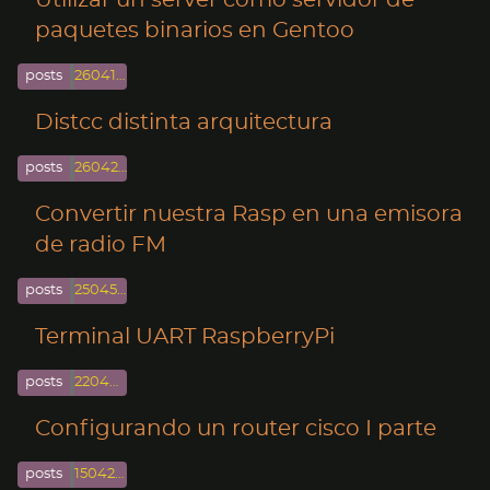
Utilizar un server como servidor de
paquetes binarios en Gentoo
posts
260416-04-264
Distcc distinta arquitectura
posts
26042-04-264
Convertir nuestra Rasp en una emisora
de radio FM
posts
250458-04-254
Terminal UART RaspberryPi
posts
220442-04-224
Configurando un router cisco I parte
posts
150426-04-154