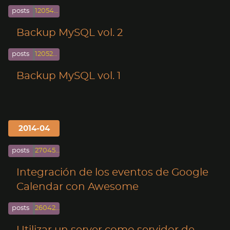
posts
120541-05-125
Backup MySQL vol. 2
posts
120527-05-125
Backup MySQL vol. 1
2014-04
posts
27045-04-274
Integración de los eventos de Google
Calendar con Awesome
posts
260427-04-264