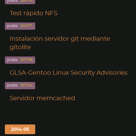
posts
260748-07-267
Test rápido NFS
posts
240719-07-247
Instalación servidor git mediante
gitolite
posts
50756-07-57
GLSA-Gentoo Linux Security Advisories
posts
30724-07-37
Servidor memcached
2014-05