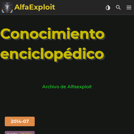
AlfaExploit
Categorias
Conocimiento
Archivo
enciclopédico
Info
Bughunter
Badguys
Archivo de Alfaexploit
tinysa-tools
Donar
2014-07